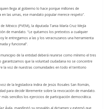
“quien llega al gobierno lo hace porque millones de
a en las urnas, ese mandato popular merece respeto”.
a de México (PVEM), la diputada Tania María Cruz Mejía
ción de mandato. “Le quitamos los pretextos a cualquier
 Hoy le entregamos a las y los veracruzanos una herramienta
nada y funcional”.
 municipio de la entidad deberá reunirse como mínimo el tres
sto garantizamos que la voluntad ciudadana no se concentre
re la voz de nuestras comunidades en todo el territorio
voz de la legisladora Indira de Jesús Rosales San Román,
idad para decidir libremente sobre la revocación de mandato.
 más sencillos los ejercicios de participación democrática.
íaz Ávila, manifestó su respaldo al dictamen y externó que