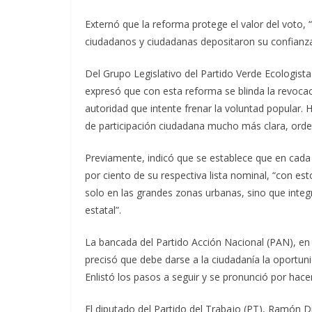
Externó que la reforma protege el valor del voto, 
ciudadanos y ciudadanas depositaron su confianz
Del Grupo Legislativo del Partido Verde Ecologist
expresó que con esta reforma se blinda la revoca
autoridad que intente frenar la voluntad popular.
de participación ciudadana mucho más clara, orde
Previamente, indicó que se establece que en cada
por ciento de su respectiva lista nominal, “con e
solo en las grandes zonas urbanas, sino que integ
estatal”.
La bancada del Partido Acción Nacional (PAN), en 
precisó que debe darse a la ciudadanía la oportun
Enlistó los pasos a seguir y se pronunció por hacer
El diputado del Partido del Trabajo (PT), Ramón D