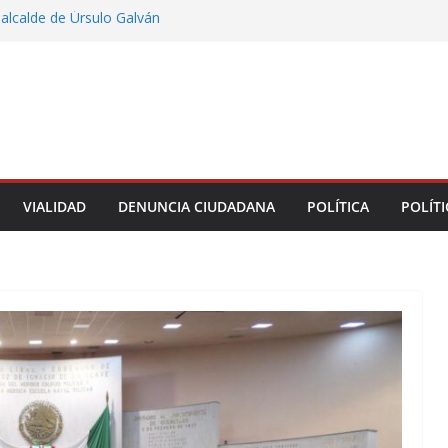
alcalde de Úrsulo Galván
sa María patrimonio de familias en colonias de
 entrega de escrituras
recto define las prioridades de obras y servicios
través del Día del Pueblo
tre motocicleta y automóvil en Ignacio de la
greso Declaraciones de Procedencia en contra
cipes
VIALIDAD
DENUNCIA CIUDADANA
POLÍTICA
POLÍTI