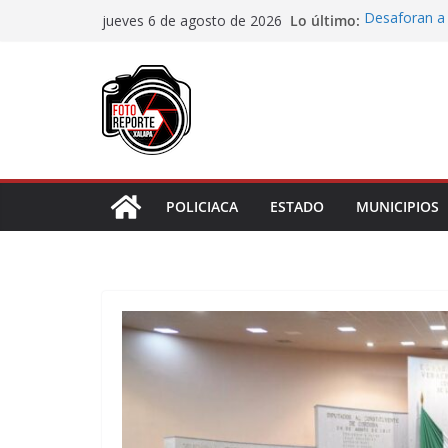
Saltar
Lo último:
Desaforan a 
jueves 6 de agosto de 2026
al
Garantiza Ro
Veracruz con
contenido
El diálogo di
en Xalapa a 
Accidente en
Llave
Aprueba Con
de dos muní
POLICIACA
ESTADO
MUNICIPIOS