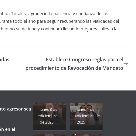
boa Torales, agradeció la paciencia y confianza de los
urante todo el año para seguir recuperando las vialidades del
eo no se detiene y continuará llevando mejores calles a las
gadas
Establece Congreso reglas para el
procedimiento de Revocación de Mandato
Unamos
fuerzas
Regreso a
para que
Clases con
le vaya
Gobernadora
Apoyo y
Pongamos
bien a
Rocío Nahle:
Compromiso:
a Veracruz
Veracruz.
un año
Seguimos la
de moda;
Ruta que
San
nto agresor sea
lunes 8 de
lunes 1 de
Marca
Andrés
diciembre
diciembre de
Nuestra
Tuxtla
de 2025
2025
Gobernadora
estará
ón en el
Rocío Nahle.
presente.