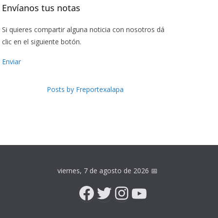
Envíanos tus notas
Si quieres compartir alguna noticia con nosotros dá
clic en el siguiente botón.
Enviar
Posts by Freportexalapa
viernes, 7 de agosto de 2026
📅
Facebook
Twitter
Instagram
YouTube