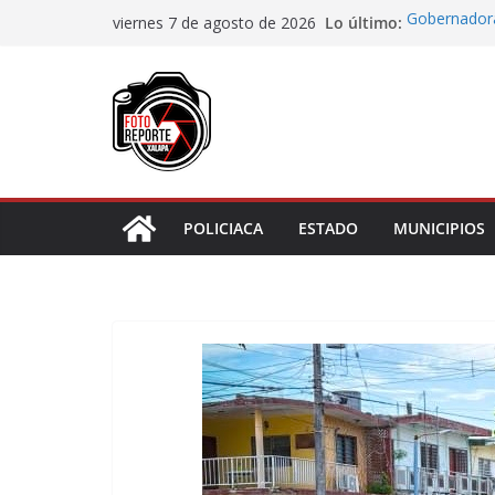
Saltar
Lo último:
Gobernadora
viernes 7 de agosto de 2026
al
Centro de At
Piden prote
contenido
sea juzgado 
Municipio ar
boulevard 5
Transformaci
municipios r
Rocío Nahle
rehabilitado
POLICIACA
ESTADO
MUNICIPIOS