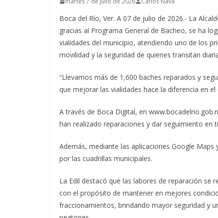
martes 7 de julio de 2026
Carlos Nava
Boca del Río, Ver. A 07 de julio de 2026.- La Alc
gracias al Programa General de Bacheo, se ha logr
vialidades del municipio, atendiendo uno de los pri
movilidad y la seguridad de quienes transitan diar
“Llevamos más de 1,600 baches reparados y segui
que mejorar las vialidades hace la diferencia en el d
A través de Boca Digital, en www.bocadelrio.gob.
han realizado reparaciones y dar seguimiento en ti
Además, mediante las aplicaciones Google Maps y
por las cuadrillas municipales.
La Edil destacó que las labores de reparación se
con el propósito de mantener en mejores condicion
fraccionamientos, brindando mayor seguridad y un
peatones.