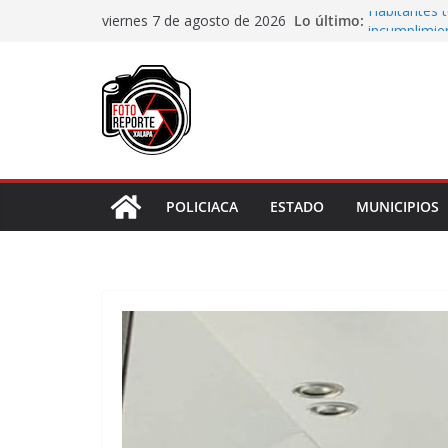
Saltar
Lo último:
Habitantes 
viernes 7 de agosto de 2026
al
incumplimie
Municipio ar
contenido
boulevard 5
Transformaci
municipios r
Rocío Nahle
rehabilitado
Gobernadora
Centro de At
POLICIACA
ESTADO
MUNICIPIOS