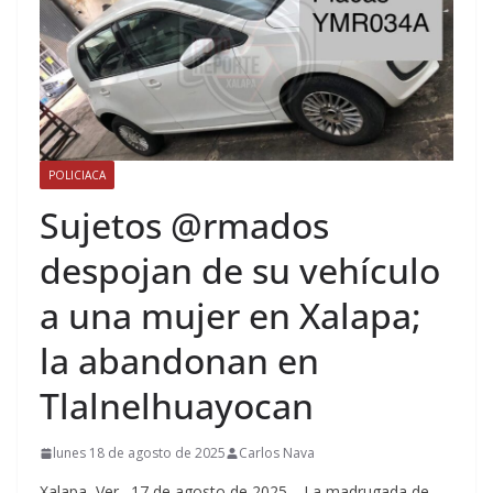
POLICIACA
Sujetos @rmados
despojan de su vehículo
a una mujer en Xalapa;
la abandonan en
Tlalnelhuayocan
lunes 18 de agosto de 2025
Carlos Nava
Xalapa, Ver., 17 de agosto de 2025.– La madrugada de