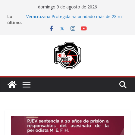
Saltar
domingo 9 de agosto de 2026
al
Lo
Veracruzana Protegida ha brindado más de 28 mil
contenido
último:
acciones de protección y bienestar a mujeres
Autoridades municipales recorren la colonia Lomas
de Casa Blanca; dan seguimiento a gestiones
ciudadanas en territorio
Accidente en el bulevar Xalapa-Banderilla deja
daños materiales
Choque vehicular sobre la carretera Xalapa-
Veracruz
Agradecen coatzacoalqueños que el Festival del
Mar acerque actividades gratuitas a las familias