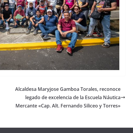
Alcaldesa Maryjose Gamboa Torales, reconoce
legado de excelencia de la Escuela Náutica
Mercante «Cap. Alt. Fernando Siliceo y Torres»
Unamos
fuerzas
Regreso a
para que
Clases con
le vaya
Gobernadora
Apoyo y
Pongamos
bien a
Rocío Nahle: