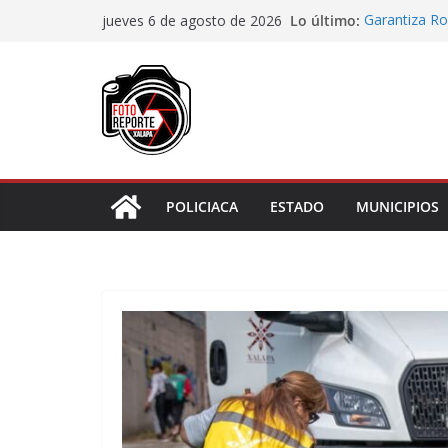
Saltar
Lo último:
Garantiza Ro
jueves 6 de agosto de 2026
al
Veracruz con
Habitantes t
contenido
incumplimien
Lluvias prov
Cuarto día de
asignación d
Docentes de 
Cortines
POLICIACA
ESTADO
MUNICIPIOS