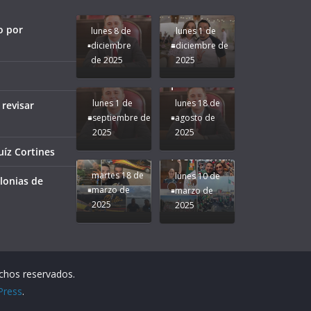
Compromiso:
a Veracruz
Veracruz.
un año
Seguimos la
de moda;
Ruta que
San
o por
lunes 8 de
lunes 1 de
Marca
Andrés
diciembre
diciembre de
Nuestra
Tuxtla
de 2025
2025
Gobernadora
estará
Rocío Nahle.
presente.
lunes 1 de
lunes 18 de
 revisar
septiembre de
agosto de
2025
2025
¡Mucha
íz Cortines
Difamación
Presidenta!
martes 18 de
lunes 10 de
lonias de
marzo de
marzo de
2025
2025
echos reservados.
Press
.