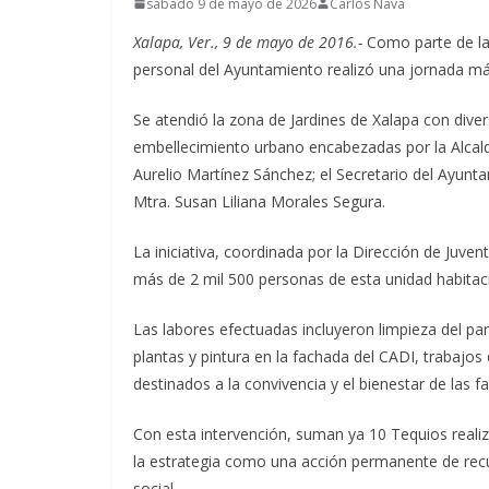
sábado 9 de mayo de 2026
Carlos Nava
Xalapa, Ver., 9 de mayo de 2016.-
Como parte de la 
personal del Ayuntamiento realizó una jornada más
Se atendió la zona de Jardines de Xalapa con dive
embellecimiento urbano encabezadas por la Alcalde
Aurelio Martínez Sánchez; el Secretario del Ayunt
Mtra. Susan Liliana Morales Segura.
La iniciativa, coordinada por la Dirección de Juvent
más de 2 mil 500 personas de esta unidad habitaci
Las labores efectuadas incluyeron limpieza del pa
plantas y pintura en la fachada del CADI, trabajos
destinados a la convivencia y el bienestar de las fa
Con esta intervención, suman ya 10 Tequios realiz
la estrategia como una acción permanente de recup
social.