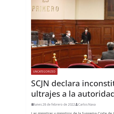
UNCATEGORIZED
SCJN declara inconstit
ultrajes a la autorida
lunes 28 de febrero de 2022
Carlos Nava
Las ministras y ministros de la Suprema Corte de Ju