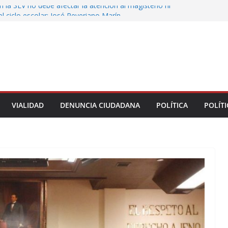
 la SEV no debe afectar la atención al magisterio ni
del ciclo escolar: José Reveriano Marín
 a alcalde de Úrsulo Galván
 de la Marquesa hubo retiro de árboles por
r riesgos; no es tala ilegal
IF Municipal de Veracruz cerca de 100 credenciales
acidad
e Úrsulo Galván abandona el Congreso antes de
la votación de su desafuero
VIALIDAD
DENUNCIA CIUDADANA
POLÍTICA
POLÍTI