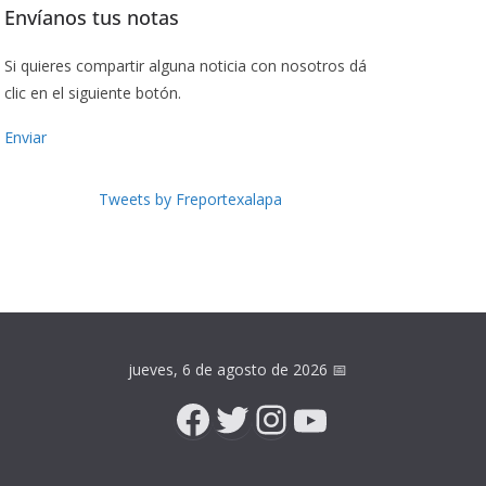
Envíanos tus notas
Si quieres compartir alguna noticia con nosotros dá
clic en el siguiente botón.
Enviar
Tweets by Freportexalapa
jueves, 6 de agosto de 2026
📅
Facebook
Twitter
Instagram
YouTube