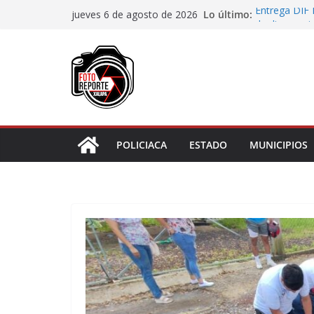
Saltar
Lo último:
Entrega DIF 
jueves 6 de agosto de 2026
al
de discapaci
Accidente en
contenido
Llave
Aprueba Con
de dos muní
Desaforan a 
En Rincón de
representar r
POLICIACA
ESTADO
MUNICIPIOS