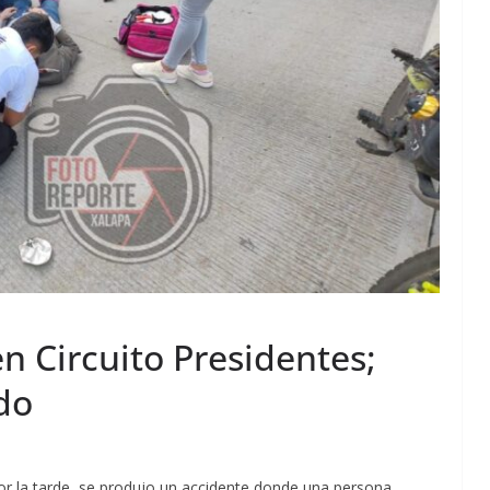
n Circuito Presidentes;
do
or la tarde, se produjo un accidente donde una persona