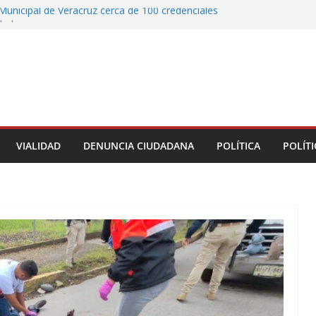
Municipal de Veracruz cerca de 100 credenciales
dad
tre motocicleta y automóvil en Ignacio de la
greso Declaraciones de Procedencia en contra
cipes
alcalde de Úrsulo Galván
 la Marquesa hubo retiro de árboles por
iesgos; no es tala ilegal
VIALIDAD
DENUNCIA CIUDADANA
POLÍTICA
POLÍTI