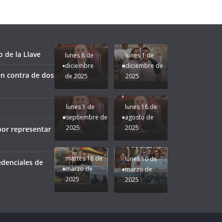
fuerzas
Regreso a
para que
Clases con
le vaya
Gobernadora
Apoyo y
Pongamos
bien a
Rocío Nahle:
Compromiso:
a Veracruz
Veracruz.
un año
Seguimos la
de moda;
Ruta que
San
 de la Llave
lunes 8 de
lunes 1 de
Marca
Andrés
diciembre
diciembre de
Nuestra
Tuxtla
n contra de dos
de 2025
2025
Gobernadora
estará
Rocío Nahle.
presente.
lunes 1 de
lunes 18 de
septiembre de
agosto de
2025
2025
por representar
¡Mucha
Difamación
Presidenta!
martes 18 de
lunes 10 de
edenciales de
marzo de
marzo de
2025
2025