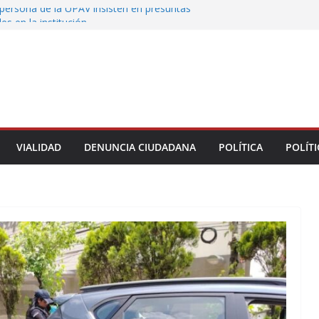
persona de la UPAV insisten en presuntas
des en la institución
uxtla alista su Festival Internacional de Globos
liza restitución provisional de inmueble a víctima
nmobiliario” en Xalapa
o de Xalapa acerca servicios de salud a los
munitarios
ntamiento de Veracruz la cultura de la prevención
del municipio
VIALIDAD
DENUNCIA CIUDADANA
POLÍTICA
POLÍTI