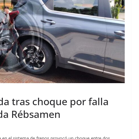
da tras choque por falla
ida Rébsamen
ica en el sistema de frenos provocó un choque entre dos