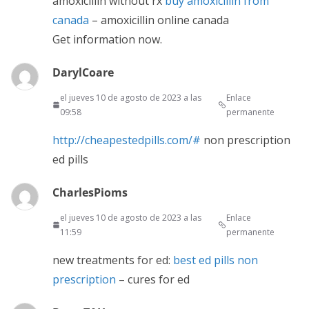
amoxicillin without rx
buy amoxicillin from
canada
– amoxicillin online canada
Get information now.
DarylCoare
el jueves 10 de agosto de 2023 a las
Enlace
09:58
permanente
http://cheapestedpills.com/#
non prescription
ed pills
CharlesPioms
el jueves 10 de agosto de 2023 a las
Enlace
11:59
permanente
new treatments for ed:
best ed pills non
prescription
– cures for ed