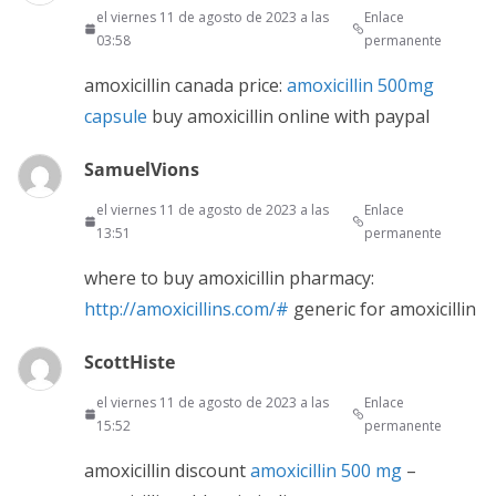
el viernes 11 de agosto de 2023 a las
Enlace
03:58
permanente
amoxicillin canada price:
amoxicillin 500mg
capsule
buy amoxicillin online with paypal
SamuelVions
el viernes 11 de agosto de 2023 a las
Enlace
13:51
permanente
where to buy amoxicillin pharmacy:
http://amoxicillins.com/#
generic for amoxicillin
ScottHiste
el viernes 11 de agosto de 2023 a las
Enlace
15:52
permanente
amoxicillin discount
amoxicillin 500 mg
–