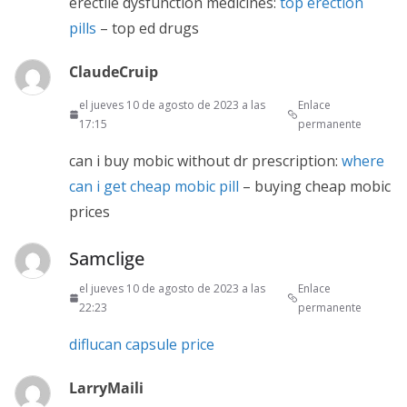
erectile dysfunction medicines:
top erection
pills
– top ed drugs
ClaudeCruip
el jueves 10 de agosto de 2023 a las
Enlace
17:15
permanente
can i buy mobic without dr prescription:
where
can i get cheap mobic pill
– buying cheap mobic
prices
Samclige
el jueves 10 de agosto de 2023 a las
Enlace
22:23
permanente
diflucan capsule price
LarryMaili