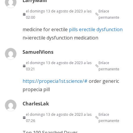
LarryMaili
el domingo 13 de agosto de 2023 a las
Enlace
02:00
permanente
medicine for erectile
pills erectile dysfunction
п»їerectile dysfunction medication
SamuelVions
el domingo 13 de agosto de 2023 a las
Enlace
03:21
permanente
https://propecia1st.science/#
order generic
propecia pill
CharlesLak
el domingo 13 de agosto de 2023 a las
Enlace
07:26
permanente
Top 100 Searched Drugs.