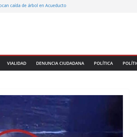
vocan caída de árbol en Acueducto
ón con justicia social, mil 800 personas de siete
eciben Apoyo a la Palabra: Rocío Nahle
 entrega 33 kilómetros completamente
s de la carretera Álamo–Tihuatlán
 Rocío Nahle cumple con la construcción del
ención Múltiple en Tepetzintla
toman el Palacio Municipal de Naolinco por
nto de obra y falta de pago
VIALIDAD
DENUNCIA CIUDADANA
POLÍTICA
POLÍTI