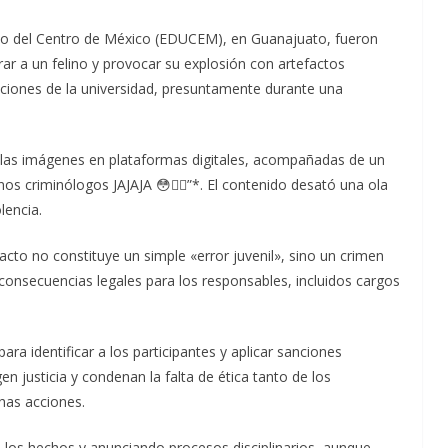
rio del Centro de México (EDUCEM), en Guanajuato, fueron
ar a un felino y provocar su explosión con artefactos
laciones de la universidad, presuntamente durante una
 las imágenes en plataformas digitales, acompañadas de un
s criminólogos JAJAJA 😳🙂‍↕️”*. El contenido desató una ola
lencia.
cto no constituye un simple «error juvenil», sino un crimen
s consecuencias legales para los responsables, incluidos cargos
ara identificar a los participantes y aplicar sanciones
n justicia y condenan la falta de ética tanto de los
chas acciones.
los hechos y anunciando procesos disciplinarios, aunque