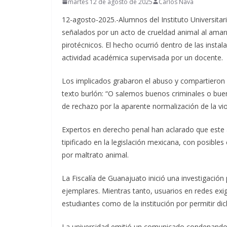
martes 12 de agosto de 2025
Carlos Nava
12-agosto-2025.-Alumnos del Instituto Universita
señalados por un acto de crueldad animal al amarr
pirotécnicos. El hecho ocurrió dentro de las insta
actividad académica supervisada por un docente.
Los implicados grabaron el abuso y compartieron
texto burlón: “O salemos buenos criminales o bueno
de rechazo por la aparente normalización de la vio
Expertos en derecho penal han aclarado que este a
tipificado en la legislación mexicana, con posible
por maltrato animal.
La Fiscalía de Guanajuato inició una investigación p
ejemplares. Mientras tanto, usuarios en redes exige
estudiantes como de la institución por permitir di
La universidad emitió un comunicado condenando 