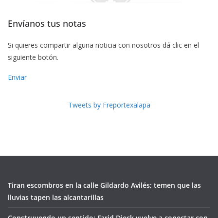
Envíanos tus notas
Si quieres compartir alguna noticia con nosotros dá clic en el
siguiente botón.
Enviar
Tweets by Freportexalapa
Tiran escombros en la calle Gildardo Avilés; temen que las
lluvias tapen las alcantarillas
Construyendo un sentido: Farid Dieck vuelve a conectar con