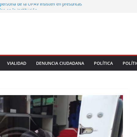
persona de la UPAV insisten en presuntas
des en la institución
uxtla alista su Festival Internacional de Globos
liza restitución provisional de inmueble a víctima
nmobiliario” en Xalapa
o de Xalapa acerca servicios de salud a los
munitarios
ntamiento de Veracruz la cultura de la prevención
del municipio
VIALIDAD
DENUNCIA CIUDADANA
POLÍTICA
POLÍTI