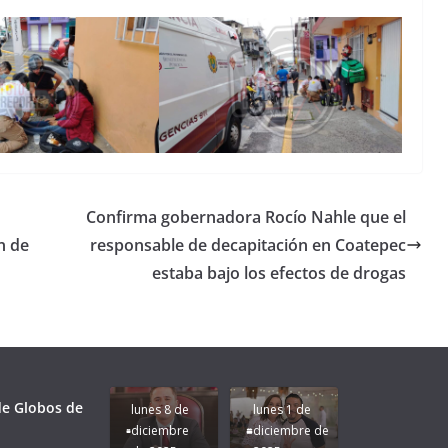
Confirma gobernadora Rocío Nahle que el
n de
responsable de decapitación en Coatepec
estaba bajo los efectos de drogas
Unamos
fuerzas
Regreso a
para que
Clases con
le vaya
Gobernadora
Apoyo y
Pongamos
bien a
Rocío Nahle:
Compromiso:
a Veracruz
Veracruz.
un año
Seguimos la
de moda;
Ruta que
San
 de Globos de
lunes 8 de
lunes 1 de
Marca
Andrés
diciembre
diciembre de
Nuestra
Tuxtla