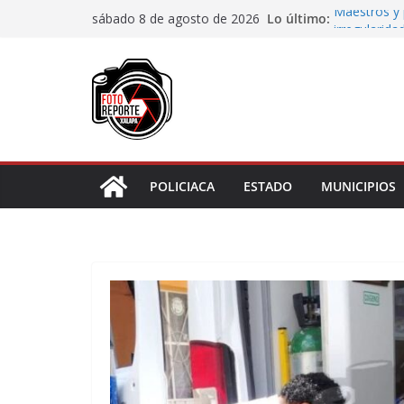
Saltar
Lo último:
Maestros y 
sábado 8 de agosto de 2026
al
irregularida
San Andrés T
contenido
de Papel
Fiscalía rea
de “cártel i
Ayuntamient
Centros Co
Impulsa Ayu
en la niñez 
POLICIACA
ESTADO
MUNICIPIOS