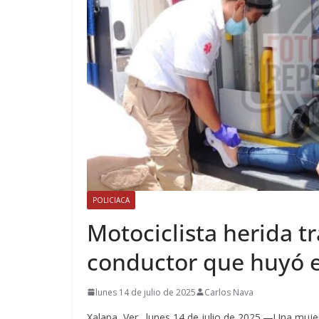
POLICIACA
Motociclista herida tr
conductor que huyó e
lunes 14 de julio de 2025
Carlos Nava
Xalapa, Ver., lunes 14 de julio de 2025.—Una muje