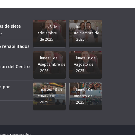
Clases con
le vaya
Gobernadora
Apoyo y
Pongamos
bien a
Rocío Nahle:
Compromiso:
a Veracruz
Veracruz.
un año
Seguimos la
de moda;
Ruta que
San
as de siete
lunes 8 de
lunes 1 de
Marca
Andrés
diciembre
diciembre de
e
Nuestra
Tuxtla
de 2025
2025
Gobernadora
estará
 rehabilitados
Rocío Nahle.
presente.
lunes 1 de
lunes 18 de
septiembre de
agosto de
ión del Centro
2025
2025
¡Mucha
Difamación
Presidenta!
o por
martes 18 de
lunes 10 de
marzo de
marzo de
2025
2025
echos reservados.