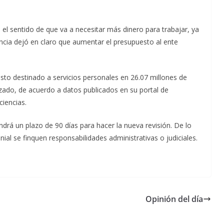
n el sentido de que va a necesitar más dinero para trabajar, ya
ncia dejó en claro que aumentar el presupuesto al ente
sto destinado a servicios personales en 26.07 millones de
zado, de acuerdo a datos publicados en su portal de
ciencias.
ndrá un plazo de 90 días para hacer la nueva revisión. De lo
ial se finquen responsabilidades administrativas o judiciales.
Opinión del día
Unamos
fuerzas
Regreso a
para que