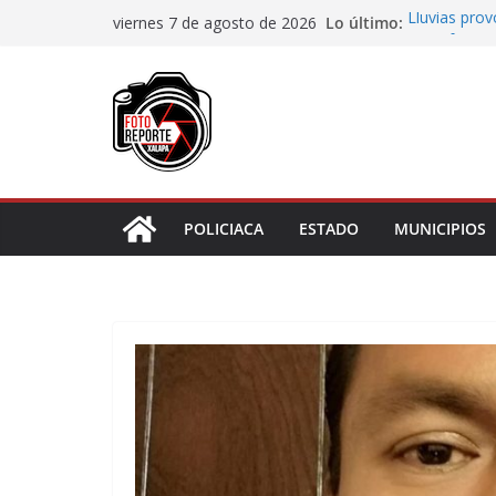
Saltar
Lo último:
Lluvias pro
viernes 7 de agosto de 2026
al
Transformaci
municipios r
contenido
Rocío Nahle
rehabilitado
Gobernadora
Centro de At
Habitantes 
incumplimie
POLICIACA
ESTADO
MUNICIPIOS