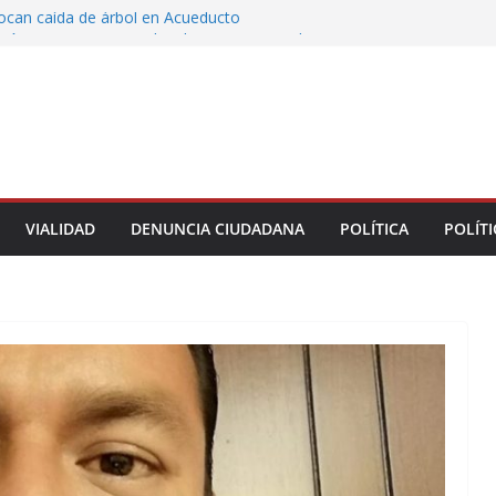
vocan caída de árbol en Acueducto
ón con justicia social, mil 800 personas de siete
eciben Apoyo a la Palabra: Rocío Nahle
 entrega 33 kilómetros completamente
s de la carretera Álamo–Tihuatlán
 Rocío Nahle cumple con la construcción del
ención Múltiple en Tepetzintla
toman el Palacio Municipal de Naolinco por
nto de obra y falta de pago
VIALIDAD
DENUNCIA CIUDADANA
POLÍTICA
POLÍTI