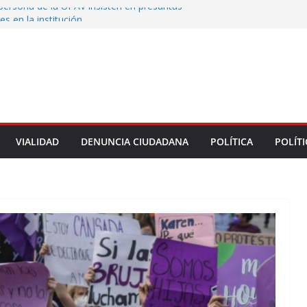
persona de la UPAV insisten en presuntas
es en la institución
uxtla alista su Festival Internacional de Globos
liza restitución provisional de inmueble a víctima
nmobiliario” en Xalapa
 de Xalapa acerca servicios de salud a los
unitarios
tamiento de Veracruz la cultura de la prevención
del municipio
VIALIDAD
DENUNCIA CIUDADANA
POLÍTICA
POLÍTI