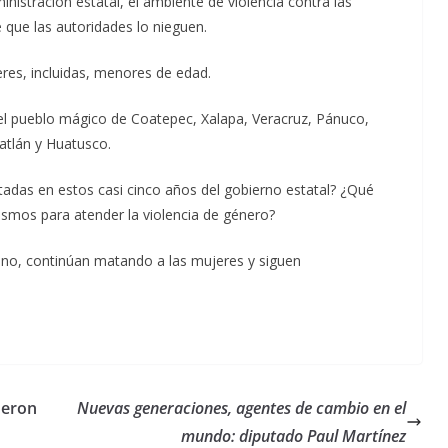
inistración estatal, el ambiente de violencia contra las
 que las autoridades lo nieguen.
res, incluidas, menores de edad.
el pueblo mágico de Coatepec, Xalapa, Veracruz, Pánuco,
atlán y Huatusco.
ntadas en estos casi cinco años del gobierno estatal? ¿Qué
ismos para atender la violencia de género?
ano, continúan matando a las mujeres y siguen
ueron
Nuevas generaciones, agentes de cambio en el
mundo: diputado Paul Martínez
Unamos