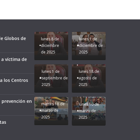
fuerzas
Regreso a
para que
Clases con
le vaya
Gobernadora
Apoyo y
Pongamos
bien a
Rocío Nahle:
Compromiso:
a Veracruz
Veracruz.
un año
Seguimos la
de moda;
Ruta que
San
 de Globos de
lunes 8 de
lunes 1 de
Marca
Andrés
diciembre
diciembre de
Nuestra
Tuxtla
de 2025
2025
Gobernadora
estará
 a víctima de
Rocío Nahle.
presente.
lunes 1 de
lunes 18 de
septiembre de
agosto de
a los Centros
2025
2025
¡Mucha
Difamación
Presidenta!
a prevención en
martes 18 de
lunes 10 de
marzo de
marzo de
2025
2025
tas