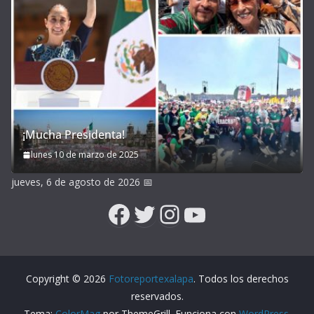
¡Mucha Presidenta!
lunes 10 de marzo de 2025
jueves, 6 de agosto de 2026
📅
Facebook
Twitter
Instagram
YouTube
Copyright © 2026
Fotoreportexalapa
. Todos los derechos
reservados.
Tema:
ColorMag
por ThemeGrill. Funciona con
WordPress
.