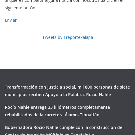
Si quieres compartir alguna noticia con nosotros dá clic en el
siguiente botón.
Enviar
Tweets by Freportexalapa
Transformación con justicia social, mil 800 personas de siete
municipios reciben Apoyo a la Palabra: Rocío Nahle
Rocío Nahle entrega 33 kilómetros completamente
rehabilitados de la carretera Álamo–Tihuatlán
Gobernadora Rocío Nahle cumple con la construcción del
Centro de Atención Múltiple en Tepetzintla