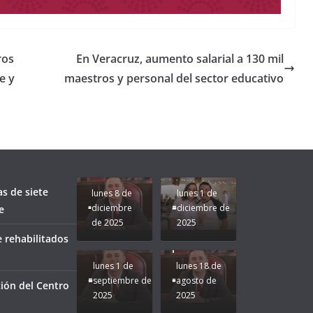
ros
En Veracruz, aumento salarial a 130 mil
e y
maestros y personal del sector educativo
Unamos
fuerzas
Regreso a
para que
Clases con
le vaya
Gobernadora
Apoyo y
Pongamos
bien a
Rocío Nahle:
Compromiso:
a Veracruz
Veracruz.
un año
Seguimos la
de moda;
Ruta que
San
as de siete
lunes 8 de
lunes 1 de
Marca
Andrés
diciembre
diciembre de
e
Nuestra
Tuxtla
de 2025
2025
Gobernadora
estará
 rehabilitados
Rocío Nahle.
presente.
lunes 1 de
lunes 18 de
septiembre de
agosto de
ión del Centro
2025
2025
¡Mucha