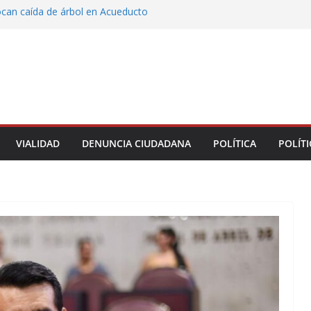
ocan caída de árbol en Acueducto
ón con justicia social, mil 800 personas de siete
eciben Apoyo a la Palabra: Rocío Nahle
 entrega 33 kilómetros completamente
s de la carretera Álamo–Tihuatlán
Rocío Nahle cumple con la construcción del
ención Múltiple en Tepetzintla
oman el Palacio Municipal de Naolinco por
to de obra y falta de pago
VIALIDAD
DENUNCIA CIUDADANA
POLÍTICA
POLÍTI