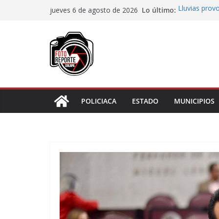
Saltar
Lo último:
Lluvias prov
jueves 6 de agosto de 2026
al
Transformaci
municipios r
contenido
Rocío Nahle
rehabilitado
Gobernadora 
Centro de At
Habitantes t
incumplimien
POLICIACA
ESTADO
MUNICIPIOS