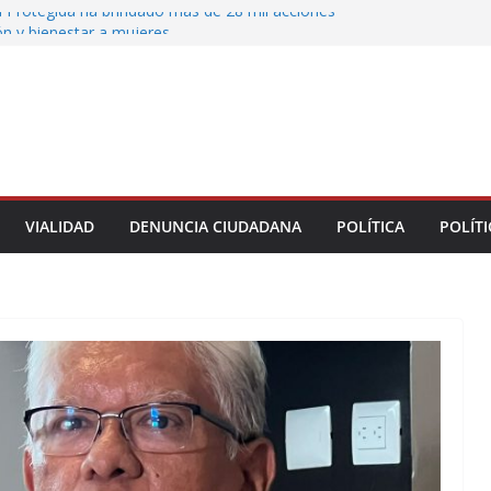
 Protegida ha brindado más de 28 mil acciones
ón y bienestar a mujeres
 municipales recorren la colonia Lomas de Casa
 seguimiento a gestiones ciudadanas en territorio
n el bulevar Xalapa-Banderilla deja daños
cular sobre la carretera Xalapa-Veracruz
oatzacoalqueños que el Festival del Mar acerque
gratuitas a las familias
VIALIDAD
DENUNCIA CIUDADANA
POLÍTICA
POLÍTI