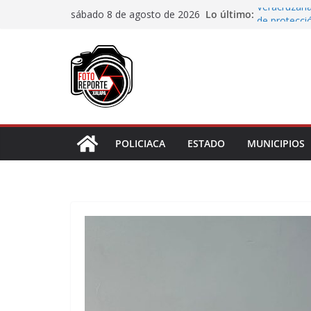
Saltar
Lo último:
Veracruzana
sábado 8 de agosto de 2026
al
de protecci
Autoridades
contenido
Blanca; dan
Accidente e
materiales
Choque vehi
Agradecen c
actividades 
POLICIACA
ESTADO
MUNICIPIOS