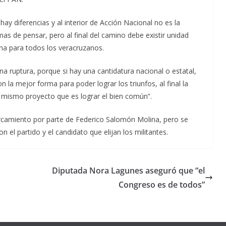
hay diferencias y al interior de Acción Nacional no es la
mas de pensar, pero al final del camino debe existir unidad
igna para todos los veracruzanos.
una ruptura, porque si hay una cantidatura nacional o estatal,
la mejor forma para poder lograr los triunfos, al final la
mismo proyecto que es lograr el bien común”.
camiento por parte de Federico Salomón Molina, pero se
n el partido y el candidato que elijan los militantes.
Diputada Nora Lagunes aseguró que “el
Congreso es de todos”
Unamos
fuerzas
Regreso a
para que
Clases con
le vaya
Gobernadora
Apoyo y
Pongamos