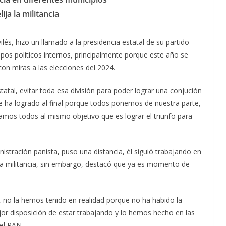
ija la militancia
lés, hizo un llamado a la presidencia estatal de su partido
upos políticos internos, principalmente porque este año se
l con miras a las elecciones del 2024.
tatal, evitar toda esa división para poder lograr una conjución
e ha logrado al final porque todos ponemos de nuestra parte,
amos todos al mismo objetivo que es lograr el triunfo para
inistración panista, puso una distancia, él siguió trabajando en
e la militancia, sin embargo, destacó que ya es momento de
, no la hemos tenido en realidad porque no ha habido la
r disposición de estar trabajando y lo hemos hecho en las
 el PAN.