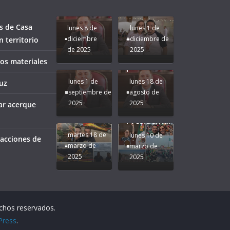
bien a
Rocío Nahle:
Compromiso:
a Veracruz
Veracruz.
un año
Seguimos la
de moda;
Ruta que
San
s de Casa
lunes 8 de
lunes 1 de
Marca
Andrés
diciembre
diciembre de
 territorio
Nuestra
Tuxtla
de 2025
2025
Gobernadora
estará
ños materiales
Rocío Nahle.
presente.
lunes 1 de
lunes 18 de
uz
septiembre de
agosto de
2025
2025
ar acerque
¡Mucha
Difamación
Presidenta!
martes 18 de
lunes 10 de
 acciones de
marzo de
marzo de
2025
2025
echos reservados.
Press
.