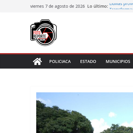
Saltar
Lo último:
Lluvias pro
viernes 7 de agosto de 2026
al
Transformaci
municipios r
contenido
Rocío Nahle
rehabilitado
Gobernadora
Centro de At
Habitantes 
incumplimie
POLICIACA
ESTADO
MUNICIPIOS