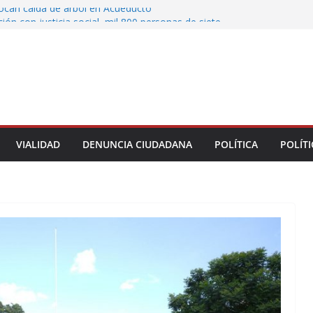
vocan caída de árbol en Acueducto
ón con justicia social, mil 800 personas de siete
eciben Apoyo a la Palabra: Rocío Nahle
 entrega 33 kilómetros completamente
s de la carretera Álamo–Tihuatlán
 Rocío Nahle cumple con la construcción del
ención Múltiple en Tepetzintla
toman el Palacio Municipal de Naolinco por
nto de obra y falta de pago
VIALIDAD
DENUNCIA CIUDADANA
POLÍTICA
POLÍTI