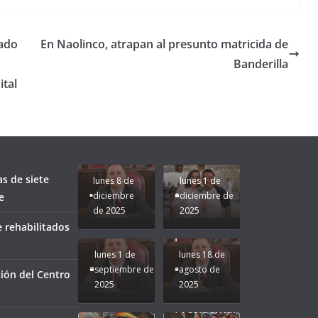
gado
En Naolinco, atrapan al presunto matricida de
Banderilla
ital
Unamos
fuerzas
Regreso a
para que
Clases con
le vaya
Gobernadora
Apoyo y
Pongamos
bien a
Rocío Nahle:
Compromiso:
a Veracruz
Veracruz.
un año
Seguimos la
de moda;
Ruta que
San
as de siete
lunes 8 de
lunes 1 de
Marca
Andrés
diciembre
diciembre de
e
Nuestra
Tuxtla
de 2025
2025
Gobernadora
estará
 rehabilitados
Rocío Nahle.
presente.
lunes 1 de
lunes 18 de
septiembre de
agosto de
ión del Centro
2025
2025
¡Mucha
Difamación
Presidenta!