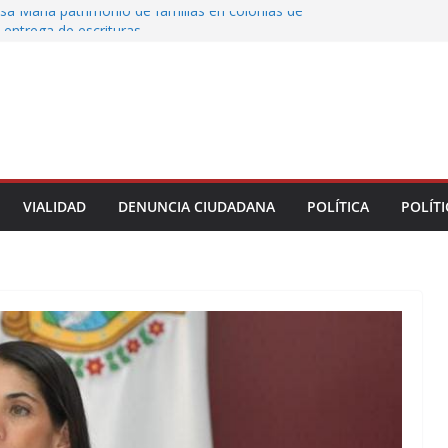
sa María patrimonio de familias en colonias de
 entrega de escrituras
oman el Palacio Municipal de Naolinco por
to de obra y falta de pago
ocan caída de árbol en Acueducto
 protesta en el ISSSTE; padres exigen revisar
e estancia Chiquitines
la UPAV bloquean avenida Xalapa y Ruíz
VIALIDAD
DENUNCIA CIUDADANA
POLÍTICA
POLÍTI