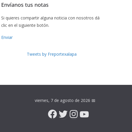
Envíanos tus notas
Si quieres compartir alguna noticia con nosotros dá
clic en el siguiente botón.
Enviar
Tweets by Freportexalapa
viernes, 7 de agosto de 2026
📅
Facebook
Twitter
Instagram
YouTube