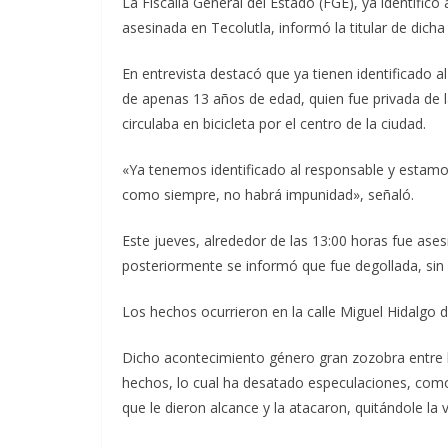
La Fiscalía General del Estado (FGE), ya identific
asesinada en Tecolutla, informó la titular de dic
En entrevista destacó que ya tienen identificado a
de apenas 13 años de edad, quien fue privada de la
circulaba en bicicleta por el centro de la ciudad.
«Ya tenemos identificado al responsable y estamos
como siempre, no habrá impunidad», señaló.
Este jueves, alrededor de las 13:00 horas fue ase
posteriormente se informó que fue degollada, sin
Los hechos ocurrieron en la calle Miguel Hidalgo d
Dicho acontecimiento género gran zozobra entre l
hechos, lo cual ha desatado especulaciones, co
que le dieron alcance y la atacaron, quitándole la v