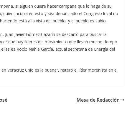
 campaña, si alguien quiere hacer campaña que lo haga de su
o; quien incurra en esto y sea denunciado el Congreso local no
aciendo está a la vista del pueblo, y el pueblo es sabio.
, Juan Javier Gómez Cazarín se descartó para buscar la
ocer que hay líderes del movimiento que llevan mucho tiempo
llas es Rocío Nahle García, actual secretaria de Energía del
n Veracruz Chío es la buena”, reiteró el líder morenista en el
José
Mesa de Redacción
Unamos
fuerzas
Regreso a
para que
Clases con