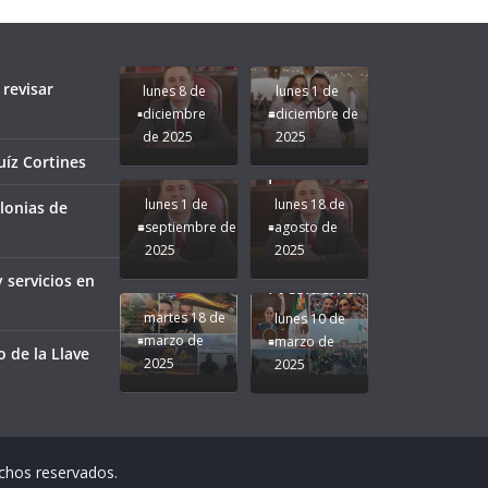
le vaya
Gobernadora
Apoyo y
Pongamos
bien a
Rocío Nahle:
Compromiso:
a Veracruz
Veracruz.
un año
Seguimos la
de moda;
Ruta que
San
 revisar
lunes 8 de
lunes 1 de
Marca
Andrés
diciembre
diciembre de
Nuestra
Tuxtla
de 2025
2025
Gobernadora
estará
íz Cortines
Rocío Nahle.
presente.
lunes 1 de
lunes 18 de
lonias de
septiembre de
agosto de
2025
2025
¡Mucha
y servicios en
Difamación
Presidenta!
martes 18 de
lunes 10 de
marzo de
marzo de
 de la Llave
2025
2025
echos reservados.