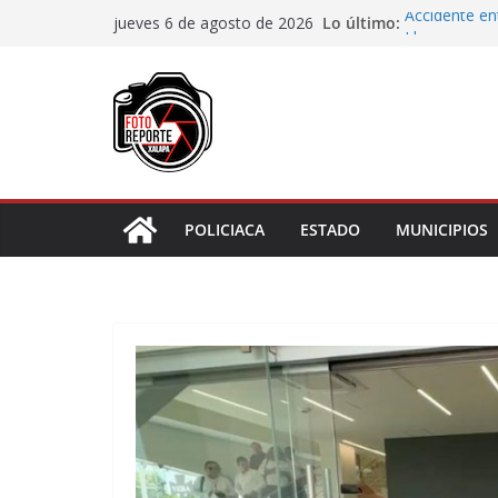
Saltar
Lo último:
Accidente en
jueves 6 de agosto de 2026
al
Llave
Cuarto día de
contenido
asignación d
Docentes de 
Cortines
Garantiza Ro
Veracruz con
El diálogo di
en Xalapa a 
POLICIACA
ESTADO
MUNICIPIOS