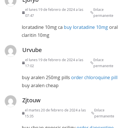
el lunes 19 de febrero de 2024 a las
Enlace
07:47
permanente
loratadine 10mg ca
buy loratadine 10mg
oral
claritin 10mg
Urvube
el lunes 19 de febrero de 2024 a las
Enlace
17:02
permanente
buy aralen 250mg pills
order chloroquine pill
buy aralen cheap
Zjtouw
el martes 20 de febrero de 2024 a las
Enlace
15:35
permanente
buy cheap generic priligy
order dapoxetine