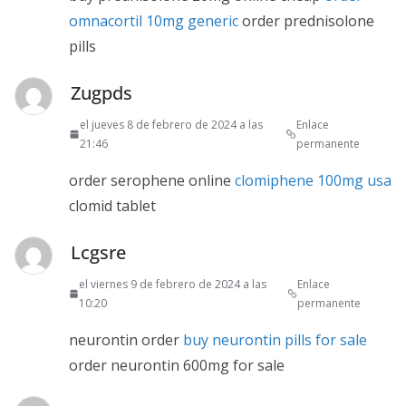
omnacortil 10mg generic
order prednisolone
pills
Zugpds
el jueves 8 de febrero de 2024 a las
Enlace
21:46
permanente
order serophene online
clomiphene 100mg usa
clomid tablet
Lcgsre
el viernes 9 de febrero de 2024 a las
Enlace
10:20
permanente
neurontin order
buy neurontin pills for sale
order neurontin 600mg for sale