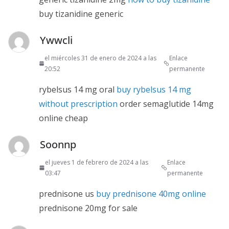
buy tizanidine generic
Ywwcli
el miércoles 31 de enero de 2024 a las
Enlace
20:52
permanente
rybelsus 14 mg oral
buy rybelsus 14 mg
without prescription
order semaglutide 14mg
online cheap
Soonnp
el jueves 1 de febrero de 2024 a las
Enlace
03:47
permanente
prednisone us
buy prednisone 40mg online
prednisone 20mg for sale