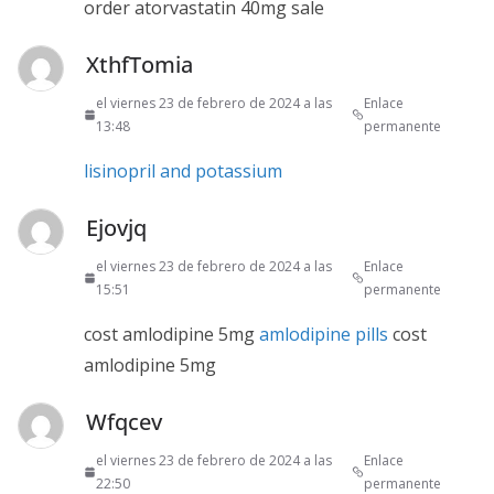
order atorvastatin 40mg sale
XthfTomia
el viernes 23 de febrero de 2024 a las
Enlace
13:48
permanente
lisinopril and potassium
Ejovjq
el viernes 23 de febrero de 2024 a las
Enlace
15:51
permanente
cost amlodipine 5mg
amlodipine pills
cost
amlodipine 5mg
Wfqcev
el viernes 23 de febrero de 2024 a las
Enlace
22:50
permanente