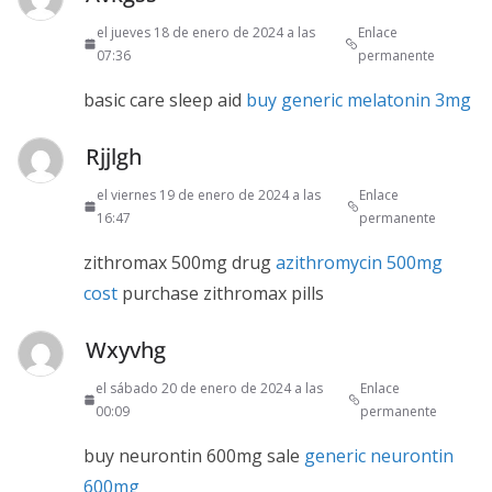
el jueves 18 de enero de 2024 a las
Enlace
07:36
permanente
basic care sleep aid
buy generic melatonin 3mg
Rjjlgh
el viernes 19 de enero de 2024 a las
Enlace
16:47
permanente
zithromax 500mg drug
azithromycin 500mg
cost
purchase zithromax pills
Wxyvhg
el sábado 20 de enero de 2024 a las
Enlace
00:09
permanente
buy neurontin 600mg sale
generic neurontin
600mg