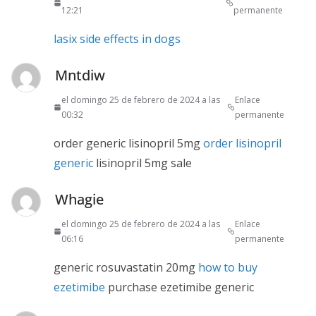
12:21
permanente
lasix side effects in dogs
Mntdiw
el domingo 25 de febrero de 2024 a las
Enlace
00:32
permanente
order generic lisinopril 5mg
order lisinopril
generic
lisinopril 5mg sale
Whagie
el domingo 25 de febrero de 2024 a las
Enlace
06:16
permanente
generic rosuvastatin 20mg
how to buy
ezetimibe
purchase ezetimibe generic