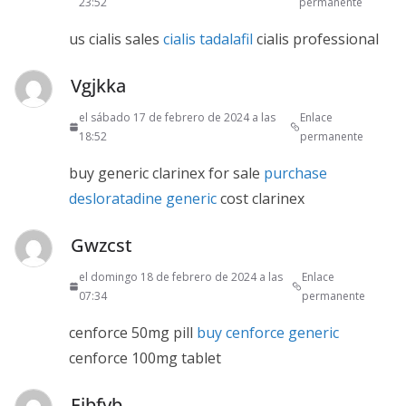
23:52
permanente
us cialis sales
cialis tadalafil
cialis professional
Vgjkka
el sábado 17 de febrero de 2024 a las
Enlace
18:52
permanente
buy generic clarinex for sale
purchase
desloratadine generic
cost clarinex
Gwzcst
el domingo 18 de febrero de 2024 a las
Enlace
07:34
permanente
cenforce 50mg pill
buy cenforce generic
cenforce 100mg tablet
Ejbfyb