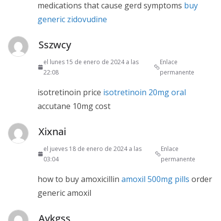
medications that cause gerd symptoms
buy
generic zidovudine
Sszwcy
el lunes 15 de enero de 2024 a las
Enlace
22:08
permanente
isotretinoin price
isotretinoin 20mg oral
accutane 10mg cost
Xixnai
el jueves 18 de enero de 2024 a las
Enlace
03:04
permanente
how to buy amoxicillin
amoxil 500mg pills
order
generic amoxil
Avkgss