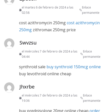
el martes 6 de febrero de 2024 a las
Enlace
02:58
permanente
cost azithromycin 250mg
cost azithromycin
250mg
zithromax 250mg price
Swvzsu
el miércoles 7 de febrero de 2024 a las
Enlace
04:44
permanente
synthroid sale
buy synthroid 150mcg online
buy levothroid online cheap
Jhxrbe
el miércoles 7 de febrero de 2024 a las
Enlace
19:36
permanente
buy prednisolone 20mg online cheap
order