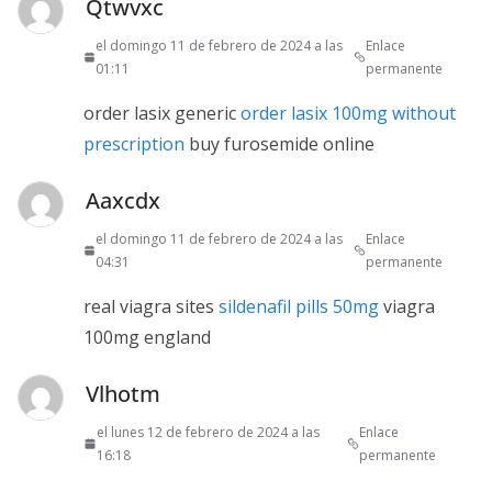
Qtwvxc
el domingo 11 de febrero de 2024 a las
Enlace
01:11
permanente
order lasix generic
order lasix 100mg without
prescription
buy furosemide online
Aaxcdx
el domingo 11 de febrero de 2024 a las
Enlace
04:31
permanente
real viagra sites
sildenafil pills 50mg
viagra
100mg england
Vlhotm
el lunes 12 de febrero de 2024 a las
Enlace
16:18
permanente