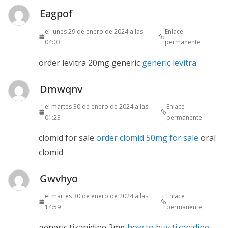
Eagpof
el lunes 29 de enero de 2024 a las
Enlace
04:03
permanente
order levitra 20mg generic
generic levitra
Dmwqnv
el martes 30 de enero de 2024 a las
Enlace
01:23
permanente
clomid for sale
order clomid 50mg for sale
oral
clomid
Gwvhyo
el martes 30 de enero de 2024 a las
Enlace
14:59
permanente
generic tizanidine 2mg
how to buy tizanidine