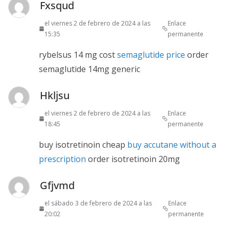
Fxsqud
el viernes 2 de febrero de 2024 a las
Enlace
15:35
permanente
rybelsus 14 mg cost
semaglutide price
order
semaglutide 14mg generic
Hkljsu
el viernes 2 de febrero de 2024 a las
Enlace
18:45
permanente
buy isotretinoin cheap
buy accutane without a
prescription
order isotretinoin 20mg
Gfjvmd
el sábado 3 de febrero de 2024 a las
Enlace
20:02
permanente