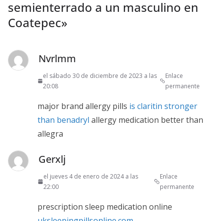
semienterrado a un masculino en
Coatepec
»
Nvrlmm
el sábado 30 de diciembre de 2023 a las
Enlace
20:08
permanente
major brand allergy pills
is claritin stronger
than benadryl
allergy medication better than
allegra
Gerxlj
el jueves 4 de enero de 2024 a las
Enlace
22:00
permanente
prescription sleep medication online
uksleepingpillsonline.com