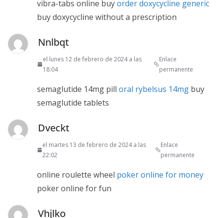
vibra-tabs online buy
order doxycycline generic
buy doxycycline without a prescription
Nnlbqt
el lunes 12 de febrero de 2024 a las
Enlace
18:04
permanente
semaglutide 14mg pill
oral rybelsus 14mg
buy
semaglutide tablets
Dveckt
el martes 13 de febrero de 2024 a las
Enlace
22:02
permanente
online roulette wheel
poker online for money
poker online for fun
Vhjlko