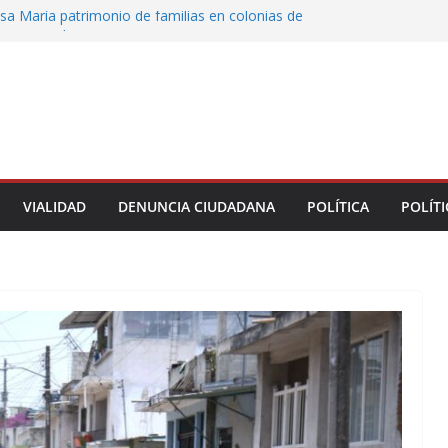
sa María patrimonio de familias en colonias de
 entrega de escrituras
oman el Palacio Municipal de Naolinco por
to de obra y falta de pago
ocan caída de árbol en Acueducto
 protesta en el ISSSTE; padres exigen revisar
e estancia Chiquitines
la UPAV bloquean avenida Xalapa y Ruíz
VIALIDAD
DENUNCIA CIUDADANA
POLÍTICA
POLÍTI