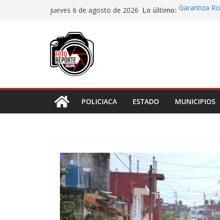
Saltar
Lo último:
Garantiza Ro
jueves 6 de agosto de 2026
al
Veracruz con
Habitantes t
contenido
incumplimien
Lluvias prov
Cuarto día de
asignación d
Docentes de 
Cortines
POLICIACA
ESTADO
MUNICIPIOS