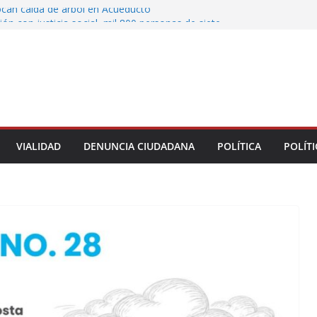
ocan caída de árbol en Acueducto
ón con justicia social, mil 800 personas de siete
eciben Apoyo a la Palabra: Rocío Nahle
 entrega 33 kilómetros completamente
s de la carretera Álamo–Tihuatlán
Rocío Nahle cumple con la construcción del
ención Múltiple en Tepetzintla
oman el Palacio Municipal de Naolinco por
to de obra y falta de pago
VIALIDAD
DENUNCIA CIUDADANA
POLÍTICA
POLÍTI