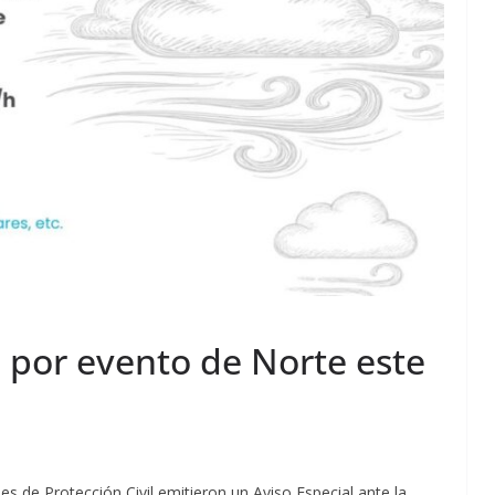
 por evento de Norte este
es de Protección Civil emitieron un Aviso Especial ante la