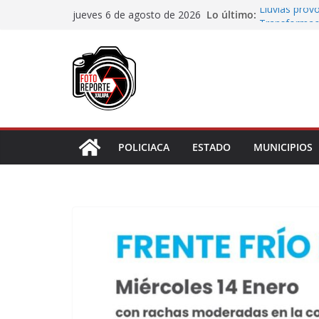
Saltar
Lo último:
Lluvias prov
jueves 6 de agosto de 2026
al
Transformaci
municipios r
contenido
Rocío Nahle
rehabilitado
Gobernadora 
Centro de At
Habitantes t
incumplimien
POLICIACA
ESTADO
MUNICIPIOS