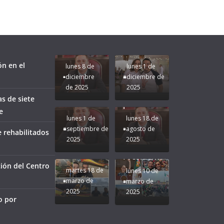
Unamos
fuerzas
Regreso a
para que
Clases con
le vaya
Gobernadora
Apoyo y
Pongamos
bien a
Rocío Nahle:
Compromiso:
a Veracruz
Veracruz.
un año
Seguimos la
de moda;
Ruta que
San
ón en el
lunes 8 de
lunes 1 de
Marca
Andrés
diciembre
diciembre de
Nuestra
Tuxtla
de 2025
2025
Gobernadora
estará
as de siete
Rocío Nahle.
presente.
e
lunes 1 de
lunes 18 de
septiembre de
agosto de
 rehabilitados
2025
2025
¡Mucha
Difamación
Presidenta!
ión del Centro
martes 18 de
lunes 10 de
marzo de
marzo de
2025
2025
o por