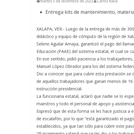
martes 5 de diciembre de 2023
Carlos Nava
Entrega kits de mantenimiento, materia
XALAPA, VER.- Luego de la entrega de más de 300 e
didáctico y equipo de cómputo de la región de Xala
Selene Aguilar Amaya, garantizó el pago del llama
Educación (PAAE) del sistema estatal, el cual se c
En ese sentido, pidió paciencia a los trabajadores
Manuel López Obrador para los del sistema federal
Dio a conocer que para cubrir esta prestación se d
de aquellos trabajadores que ganan menos de 16 
instrucción presidencial.
La funcionaria estatal, aclaró que nadie se lo espe
maestros y todo el personal de apoyo y asistencia
Expresó que de esta forma se les hace justicia a e
de escalafón, por lo que “está garantizado el pago 
establecidos, ya que tan sólo para cubrir este pa
“El incremento salarial que se les dio a los trabaj