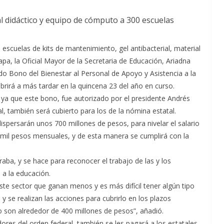
l didáctico y equipo de cómputo a 300 escuelas
scuelas de kits de mantenimiento, gel antibacterial, material
pa, la Oficial Mayor de la Secretaria de Educación, Ariadna
do Bono del Bienestar al Personal de Apoyo y Asistencia a la
ubrirá a más tardar en la quincena 23 del año en curso.
, ya que este bono, fue autorizado por el presidente Andrés
, también será cubierto para los de la nómina estatal.
ispersarán unos 700 millones de pesos, para nivelar el salario
mil pesos mensuales, y de esta manera se cumplirá con la
raba, y se hace para reconocer el trabajo de las y los
 a la educación.
ste sector que ganan menos y es más difícil tener algún tipo
y se realizan las acciones para cubrirlo en los plazos
so son alrededor de 400 millones de pesos”, añadió.
adores del orden federal, también se les pagará a los estatales,