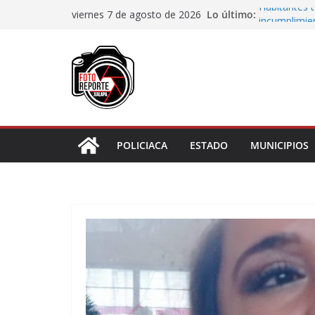
Saltar
Lo último:
Habitantes 
viernes 7 de agosto de 2026
al
incumplimie
Municipio ar
contenido
boulevard 5
Transformaci
municipios r
Rocío Nahle
rehabilitado
Gobernadora
Centro de At
POLICIACA
ESTADO
MUNICIPIOS