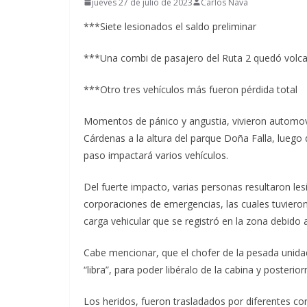
jueves 27 de julio de 2023
Carlos Nava
***Siete lesionados el saldo preliminar
***Una combi de pasajero del Ruta 2 quedó volc
***Otro tres vehículos más fueron pérdida total
Momentos de pánico y angustia, vivieron automovi
Cárdenas a la altura del parque Doña Falla, luego
paso impactará varios vehículos.
Del fuerte impacto, varias personas resultaron les
corporaciones de emergencias, las cuales tuvieron 
carga vehicular que se registró en la zona debido a
Cabe mencionar, que el chofer de la pesada unida
“libra”, para poder libéralo de la cabina y posterior
Los heridos, fueron trasladados por diferentes co