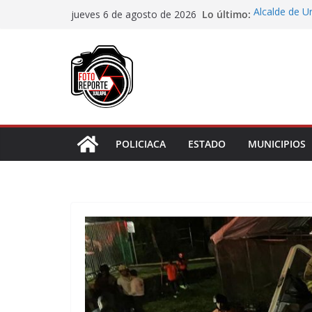
Saltar
Lo último:
Alcalde de Ú
jueves 6 de agosto de 2026
al
concluir la 
Aprueba Con
contenido
de dos muní
Desaforan a 
En Rincón de
representar r
Entrega DIF 
de discapaci
POLICIACA
ESTADO
MUNICIPIOS