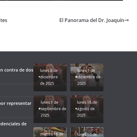
ntes
El Panorama del Dr. Joaquín
o
Unamos
fuerzas
Regreso a
para que
Clases con
le vaya
Gobernadora
Apoyo y
Pongamos
bien a
Rocío Nahle:
Compromiso:
a Veracruz
Veracruz.
un año
Seguimos la
de moda;
Ruta que
San
n contra de dos
lunes 8 de
lunes 1 de
Marca
Andrés
diciembre
diciembre de
Nuestra
Tuxtla
de 2025
2025
Gobernadora
estará
Rocío Nahle.
presente.
lunes 1 de
lunes 18 de
por representar
septiembre de
agosto de
2025
2025
¡Mucha
edenciales de
Difamación
Presidenta!
martes 18 de
lunes 10 de