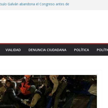
rsulo Galván abandona el Congreso antes de
votación de su desafuero
greso Declaraciones de Procedencia en contra
cipes
alcalde de Úrsulo Galván
 la Marquesa hubo retiro de árboles por
iesgos; no es tala ilegal
Municipal de Veracruz cerca de 100 credenciales
dad
VIALIDAD
DENUNCIA CIUDADANA
POLÍTICA
POLÍTI