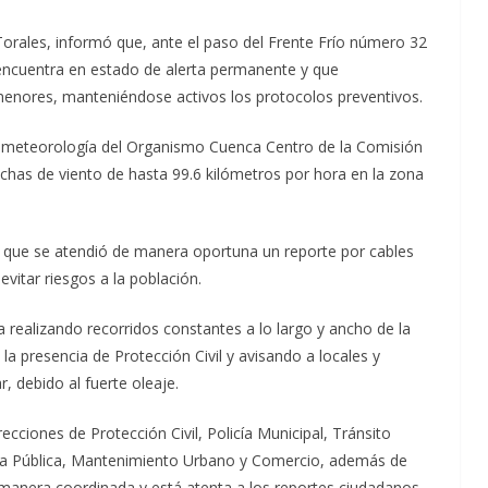
rales, informó que, ante el paso del Frente Frío número 32
 encuentra en estado de alerta permanente y que
menores, manteniéndose activos los protocolos preventivos.
meteorología del Organismo Cuenca Centro de la Comisión
chas de viento de hasta 99.6 kilómetros por hora en la zona
mó que se atendió de manera oportuna un reporte por cables
evitar riesgos a la población.
 realizando recorridos constantes a lo largo y ancho de la
la presencia de Protección Civil y avisando a locales y
r, debido al fuerte oleaje.
ecciones de Protección Civil, Policía Municipal, Tránsito
ia Pública, Mantenimiento Urbano y Comercio, además de
nera coordinada y está atenta a los reportes ciudadanos.