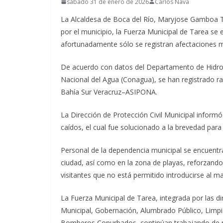
sábado 31 de enero de 2026
Carlos Nava
La Alcaldesa de Boca del Río, Maryjose Gamboa To
por el municipio, la Fuerza Municipal de Tarea se
afortunadamente sólo se registran afectaciones 
De acuerdo con datos del Departamento de Hidro
Nacional del Agua (Conagua), se han registrado ra
Bahía Sur Veracruz–ASIPONA.
La Dirección de Protección Civil Municipal infor
caídos, el cual fue solucionado a la brevedad para 
Personal de la dependencia municipal se encuentra
ciudad, así como en la zona de playas, reforzando 
visitantes que no está permitido introducirse al ma
La Fuerza Municipal de Tarea, integrada por las dir
Municipal, Gobernación, Alumbrado Público, Limp
Bomberos Conurbados, continúan trabajando de ma