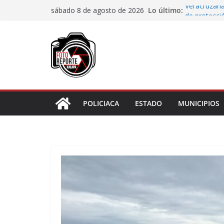
Saltar
Lo último:
Veracruzana
sábado 8 de agosto de 2026
al
de protecci
Autoridades
contenido
Blanca; dan
Accidente e
materiales
Choque vehi
Agradecen c
actividades 
POLICIACA
ESTADO
MUNICIPIOS