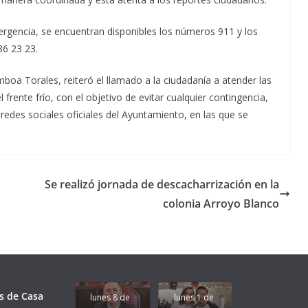
ergencia, se encuentran disponibles los números 911 y los
86 23 23.
boa Torales, reiteró el llamado a la ciudadanía a atender las
frente frío, con el objetivo de evitar cualquier contingencia,
edes sociales oficiales del Ayuntamiento, en las que se
Se realizó jornada de descacharrización en la
colonia Arroyo Blanco
Unamos
fuerzas
Regreso a
para que
Clases con
le vaya
Gobernadora
Apoyo y
Pongamos
bien a
Rocío Nahle:
Compromiso:
a Veracruz
Veracruz.
un año
Seguimos la
de moda;
Ruta que
San
s de Casa
lunes 8 de
lunes 1 de