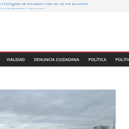
 Protegida ha brindado más de 28 mil acciones
ón y bienestar a mujeres
 municipales recorren la colonia Lomas de Casa
 seguimiento a gestiones ciudadanas en territorio
n el bulevar Xalapa-Banderilla deja daños
cular sobre la carretera Xalapa-Veracruz
oatzacoalqueños que el Festival del Mar acerque
gratuitas a las familias
VIALIDAD
DENUNCIA CIUDADANA
POLÍTICA
POLÍTI