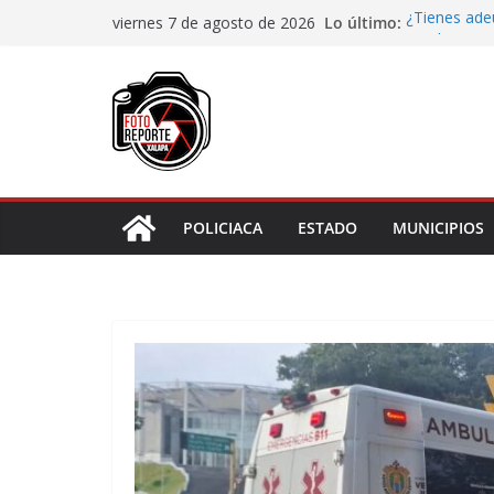
Saltar
Lo último:
¿Tienes ade
viernes 7 de agosto de 2026
al
regularizart
Impulsa Ayun
contenido
en la niñez 
Maestros y 
irregularidad
Generar empl
San Andrés T
Juliana Ruiz
notificación
POLICIACA
ESTADO
MUNICIPIOS