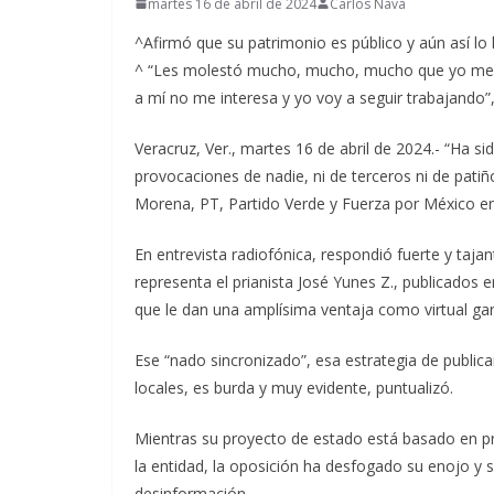
martes 16 de abril de 2024
Carlos Nava
^Afirmó que su patrimonio es público y aún así lo 
^ “Les molestó mucho, mucho, mucho que yo me vi
a mí no me interesa y yo voy a seguir trabajando”,
Veracruz, Ver., martes 16 de abril de 2024.- “Ha si
provocaciones de nadie, ni de terceros ni de patiño
Morena, PT, Partido Verde y Fuerza por México en
En entrevista radiofónica, respondió fuerte y taja
representa el prianista José Yunes Z., publicados 
que le dan una amplísima ventaja como virtual ga
Ese “nado sincronizado”, esa estrategia de public
locales, es burda y muy evidente, puntualizó.
Mientras su proyecto de estado está basado en pr
la entidad, la oposición ha desfogado su enojo y 
desinformación.