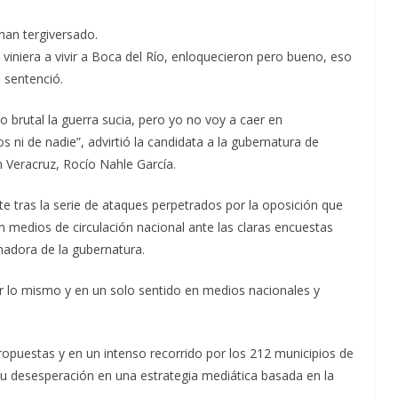
han tergiversado.
niera a vivir a Boca del Río, enloquecieron pero bueno, eso
 sentenció.
do brutal la guerra sucia, pero yo no voy a caer en
s ni de nadie”, advirtió la candidata a la gubernatura de
 Veracruz, Rocío Nahle García.
nte tras la serie de ataques perpetrados por la oposición que
en medios de circulación nacional ante las claras encuestas
nadora de la gubernatura.
ar lo mismo y en un solo sentido en medios nacionales y
opuestas y en un intenso recorrido por los 212 municipios de
su desesperación en una estrategia mediática basada en la