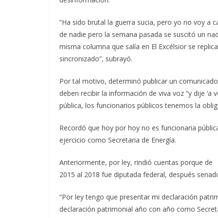
“Ha sido brutal la guerra sucia, pero yo no voy a c
de nadie pero la semana pasada se suscitó un nad
misma columna que salía en El Excélsior se repli
sincronizado”, subrayó.
Por tal motivo, determinó publicar un comunicado d
deben recibir la información de viva voz “y dije ‘
pública, los funcionarios públicos tenemos la obli
Recordó que hoy por hoy no es funcionaria pública 
ejercicio como Secretaria de Energía.
Anteriormente, por ley, rindió cuentas porque de
2015 al 2018 fue diputada federal, después senado
“Por ley tengo que presentar mi declaración patr
declaración patrimonial año con año como Secretar