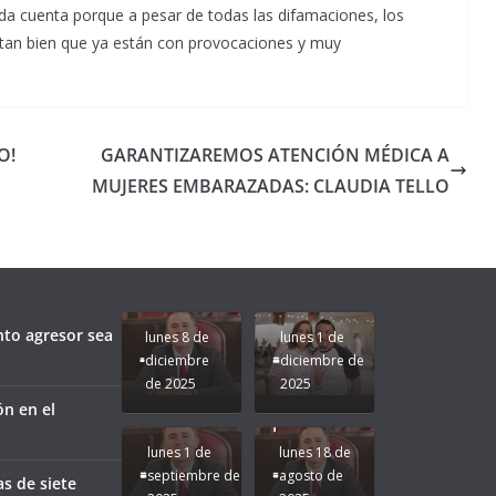
 da cuenta porque a pesar de todas las difamaciones, los
tan bien que ya están con provocaciones y muy
O!
GARANTIZAREMOS ATENCIÓN MÉDICA A
MUJERES EMBARAZADAS: CLAUDIA TELLO
Unamos
fuerzas
Regreso a
para que
Clases con
le vaya
Gobernadora
Apoyo y
Pongamos
bien a
Rocío Nahle:
Compromiso:
a Veracruz
Veracruz.
un año
Seguimos la
de moda;
Ruta que
San
nto agresor sea
lunes 8 de
lunes 1 de
Marca
Andrés
diciembre
diciembre de
Nuestra
Tuxtla
de 2025
2025
Gobernadora
estará
ón en el
Rocío Nahle.
presente.
lunes 1 de
lunes 18 de
septiembre de
agosto de
as de siete