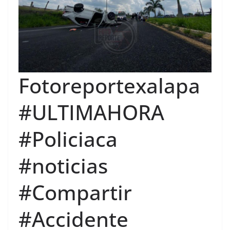
Fotoreportexalapa
#ULTIMAHORA
#Policiaca
#noticias
#Compartir
#Accidente