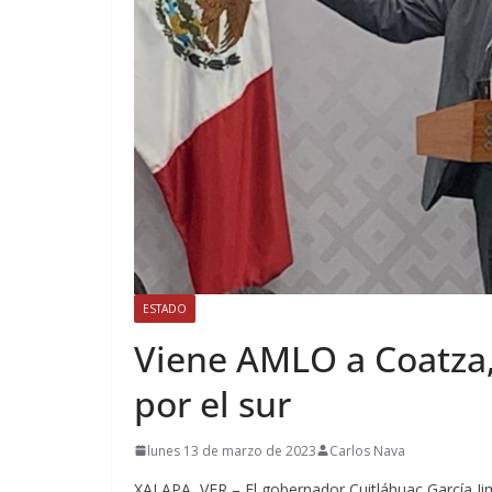
ESTADO
Viene AMLO a Coatza, 
por el sur
lunes 13 de marzo de 2023
Carlos Nava
XALAPA, VER – El gobernador Cuitláhuac García Ji