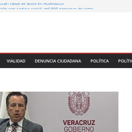
vocan caída de árbol en Acueducto
ón con justicia social, mil 800 personas de siete
eciben Apoyo a la Palabra: Rocío Nahle
 entrega 33 kilómetros completamente
s de la carretera Álamo–Tihuatlán
 Rocío Nahle cumple con la construcción del
ención Múltiple en Tepetzintla
toman el Palacio Municipal de Naolinco por
nto de obra y falta de pago
VIALIDAD
DENUNCIA CIUDADANA
POLÍTICA
POLÍTI