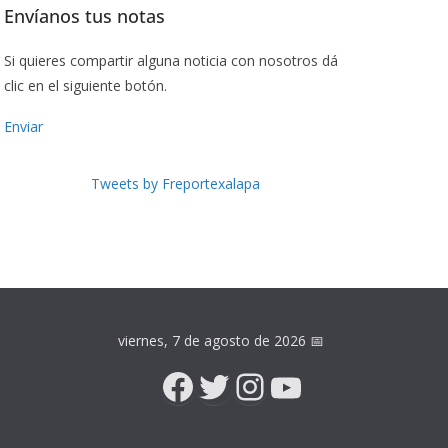
Envíanos tus notas
Si quieres compartir alguna noticia con nosotros dá
clic en el siguiente botón.
Enviar
Tweets by Freportexalapa
viernes, 7 de agosto de 2026
📅
Facebook
Twitter
Instagram
YouTube