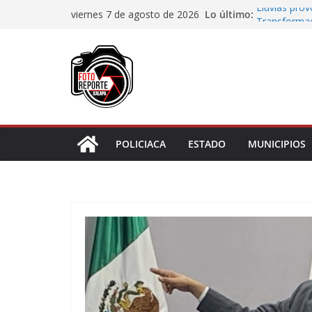
Saltar
Lo último:
Lluvias pro
viernes 7 de agosto de 2026
al
Transformaci
municipios r
contenido
Rocío Nahle
rehabilitado
Gobernadora
Centro de At
Habitantes 
incumplimie
POLICIACA
ESTADO
MUNICIPIOS