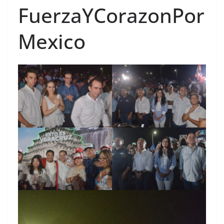
FuerzaYCorazonPor
Mexico