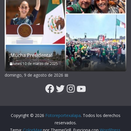
¡Mucha Presidenta!
lunes 10 de marzo de 2025
domingo, 9 de agosto de 2026
📅
Facebook
Twitter
Instagram
YouTube
Copyright © 2026
Fotoreportexalapa
. Todos los derechos
reservados.
Tema:
ColorMag
por ThemeGrill. Funciona con
WordPress
.