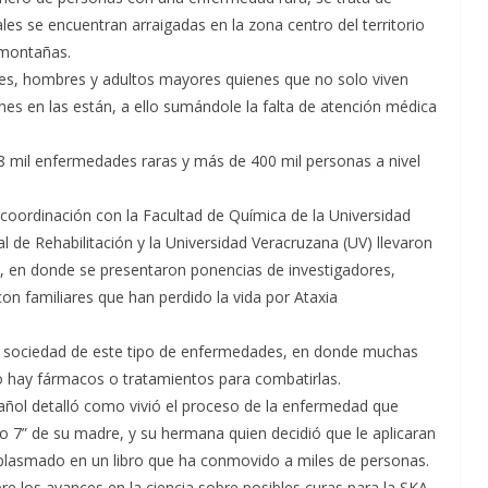
ales se encuentran arraigadas en la zona centro del territorio
 montañas.
res, hombres y adultos mayores quienes que no solo viven
es en las están, a ello sumándole la falta de atención médica
8 mil enfermedades raras y más de 400 mil personas a nivel
coordinación con la Facultad de Química de la Universidad
de Rehabilitación y la Universidad Veracruzana (UV) llevaron
, en donde se presentaron ponencias de investigadores,
on familiares que han perdido la vida por Ataxia
r a la sociedad de este tipo de enfermedades, en donde muchas
no hay fármacos o tratamientos para combatirlas.
ñol detalló como vivió el proceso de la enfermedad que
po 7” de su madre, y su hermana quien decidió que le aplicaran
a plasmado en un libro que ha conmovido a miles de personas.
 los avances en la ciencia sobre posibles curas para la SKA