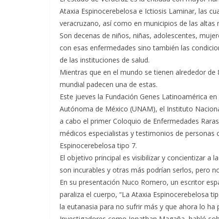
Ataxia Espinocerebelosa e Ictiosis Laminar, las cu
veracruzano, así como en municipios de las altas
Son decenas de niños, niñas, adolescentes, muje
con esas enfermedades sino también las condicion
de las instituciones de salud.
Mientras que en el mundo se tienen alrededor de 
mundial padecen una de estas.
Este jueves la Fundación Genes Latinoamérica en 
Autónoma de México (UNAM), el Instituto Nacional 
a cabo el primer Coloquio de Enfermedades Raras
médicos especialistas y testimonios de personas c
Espinocerebelosa tipo 7.
El objetivo principal es visibilizar y concientiza
son incurables y otras más podrían serlos, pero 
En su presentación Nuco Romero, un escritor espa
paraliza el cuerpo, “La Ataxia Espinocerebelosa ti
la eutanasia para no sufrir más y que ahora lo h
Investigadores como Jonathan Magaña, habló sobre