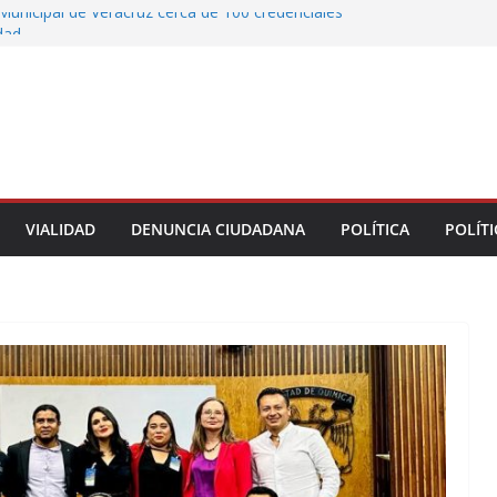
Municipal de Veracruz cerca de 100 credenciales
dad
tre motocicleta y automóvil en Ignacio de la
greso Declaraciones de Procedencia en contra
cipes
alcalde de Úrsulo Galván
 la Marquesa hubo retiro de árboles por
iesgos; no es tala ilegal
VIALIDAD
DENUNCIA CIUDADANA
POLÍTICA
POLÍTI