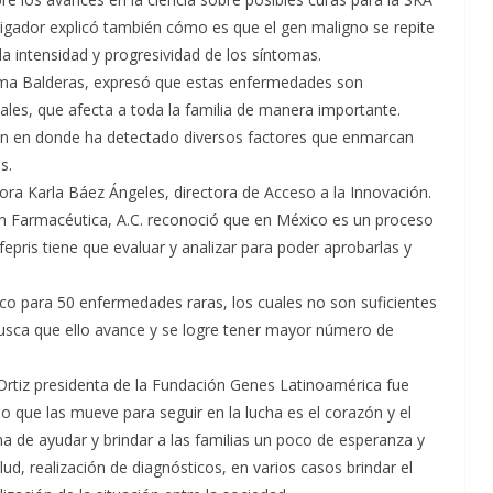
estigador explicó también cómo es que el gen maligno se repite
a intensidad y progresividad de los síntomas.
uma Balderas, expresó que estas enfermedades son
les, que afecta a toda la familia de manera importante.
gión en donde ha detectado diversos factores que enmarcan
s.
ra Karla Báez Ángeles, directora de Acceso a la Innovación.
ón Farmacéutica, A.C. reconoció que en México es un proceso
ofepris tiene que evaluar y analizar para poder aprobarlas y
o para 50 enfermedades raras, los cuales no son suficientes
usca que ello avance y se logre tener mayor número de
Ortiz presidenta de la Fundación Genes Latinoamérica fue
o que las mueve para seguir en la lucha es el corazón y el
de ayudar y brindar a las familias un poco de esperanza y
ud, realización de diagnósticos, en varios casos brindar el