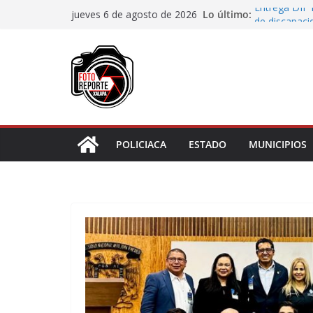
Saltar
Lo último:
Entrega DIF 
jueves 6 de agosto de 2026
al
de discapaci
Accidente en
contenido
Llave
Aprueba Con
de dos muní
Desaforan a 
En Rincón de
representar r
POLICIACA
ESTADO
MUNICIPIOS