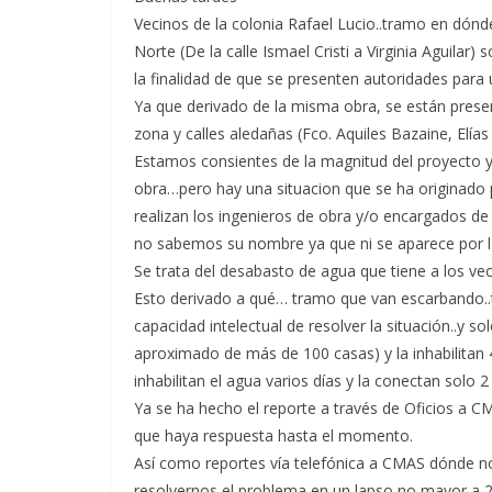
Vecinos de la colonia Rafael Lucio..tramo en dónde s
Norte (De la calle Ismael Cristi a Virginia Aguilar
la finalidad de que se presenten autoridades para u
Ya que derivado de la misma obra, se están prese
zona y calles aledañas (Fco. Aquiles Bazaine, Elías
Estamos consientes de la magnitud del proyecto y
obra…pero hay una situacion que se ha originado 
realizan los ingenieros de obra y/o encargados de 
no sabemos su nombre ya que ni se aparece por l
Se trata del desabasto de agua que tiene a los ve
Esto derivado a qué… tramo que van escarbando..t
capacidad intelectual de resolver la situación..y s
aproximado de más de 100 casas) y la inhabilita
inhabilitan el agua varios días y la conectan solo 2
Ya se ha hecho el reporte a través de Oficios a CM
que haya respuesta hasta el momento.
Así como reportes vía telefónica a CMAS dónde no
resolvernos el problema en un lapso no mayor a 2