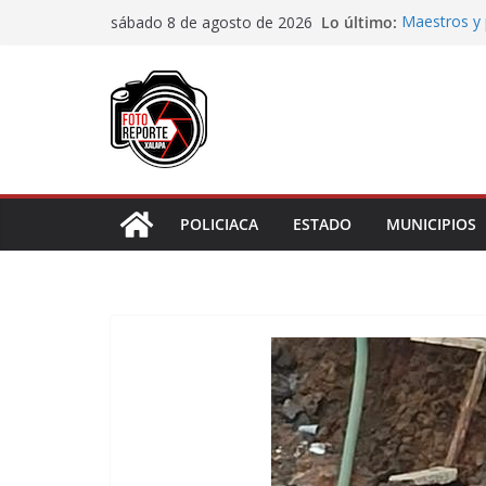
Saltar
Lo último:
Maestros y 
sábado 8 de agosto de 2026
al
irregularida
San Andrés T
contenido
de Papel
Fiscalía rea
de “cártel i
Ayuntamient
Centros Co
Impulsa Ayu
en la niñez 
POLICIACA
ESTADO
MUNICIPIOS