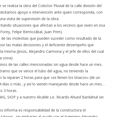
e realiza la obra del Colector Pluvial de la calle división del
) solicitamos apoyo e intervención ante quien corresponda, con
na visita de supervisión de la obra.
ntando situaciones que afectan a los vecinos que viven en esa
 Forey, Felipe Berriozábal, Juan Prim).
 de las molestias que pueden suceder como resultado de la
por las malas decisiones y el deficiente desempeño que
la misma (Jesús, Alejandro Carmona y el Jefe de ellos del cual
a zona).
cinos de las calles mencionadas sin agua desde hace un mes.
ramo que se vence el tubo del agua, no teniendo la
olo la reparan 2 horas para que «se llenen los tinacos» (de un
n 4 días o más…y así lo vienen manejando desde hace un mes…
 o 3 horas.
AS, SIOP y a nuestro Alcalde Lic. Ricardo Ahued Bardahuil sin
s informa es responsabilidad de la constructora el
4 horas…sin embargo al acudir con el Ingeniero Alejandro