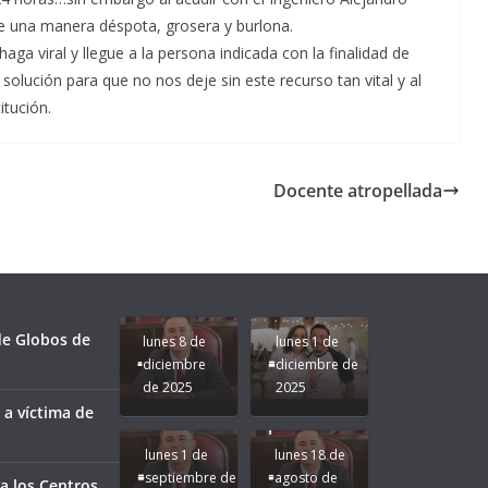
e una manera déspota, grosera y burlona.
ga viral y llegue a la persona indicada con la finalidad de
solución para que no nos deje sin este recurso tan vital y al
tución.
Docente atropellada
Unamos
fuerzas
Regreso a
para que
Clases con
le vaya
Gobernadora
Apoyo y
Pongamos
bien a
Rocío Nahle:
Compromiso:
a Veracruz
Veracruz.
un año
Seguimos la
de moda;
Ruta que
San
 de Globos de
lunes 8 de
lunes 1 de
Marca
Andrés
diciembre
diciembre de
Nuestra
Tuxtla
de 2025
2025
Gobernadora
estará
 a víctima de
Rocío Nahle.
presente.
lunes 1 de
lunes 18 de
septiembre de
agosto de
a los Centros