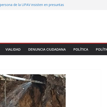
persona de la UPAV insisten en presuntas
des en la institución
uxtla alista su Festival Internacional de Globos
liza restitución provisional de inmueble a víctima
nmobiliario” en Xalapa
o de Xalapa acerca servicios de salud a los
munitarios
ntamiento de Veracruz la cultura de la prevención
del municipio
VIALIDAD
DENUNCIA CIUDADANA
POLÍTICA
POLÍTI