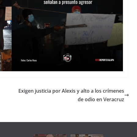
Exigen justicia por Alexis y alto a los crímenes
de odio en Veracruz
Unamos
fuerzas
Regreso a
para que
Clases con
le vaya
Gobernadora
Apoyo y
Pongamos
bien a
Rocío Nahle:
Compromiso:
a Veracruz
Veracruz.
un año
Seguimos la
de moda;