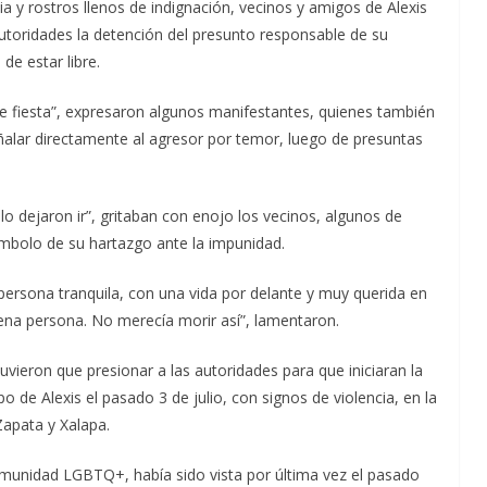
cia y rostros llenos de indignación, vecinos y amigos de Alexis
utoridades la detención del presunto responsable de su
e estar libre.
de fiesta”, expresaron algunos manifestantes, quienes también
eñalar directamente al agresor por temor, luego de presuntas
y lo dejaron ir”, gritaban con enojo los vecinos, algunos de
mbolo de su hartazgo ante la impunidad.
persona tranquila, con una vida por delante y muy querida en
ena persona. No merecía morir así”, lamentaron.
vieron que presionar a las autoridades para que iniciaran la
o de Alexis el pasado 3 de julio, con signos de violencia, en la
Zapata y Xalapa.
omunidad LGBTQ+, había sido vista por última vez el pasado