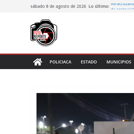
Saltar
Lo último:
Veracruzana
sábado 8 de agosto de 2026
al
de protecci
Autoridades
contenido
Blanca; dan
Accidente e
materiales
Choque vehi
Agradecen c
actividades 
POLICIACA
ESTADO
MUNICIPIOS