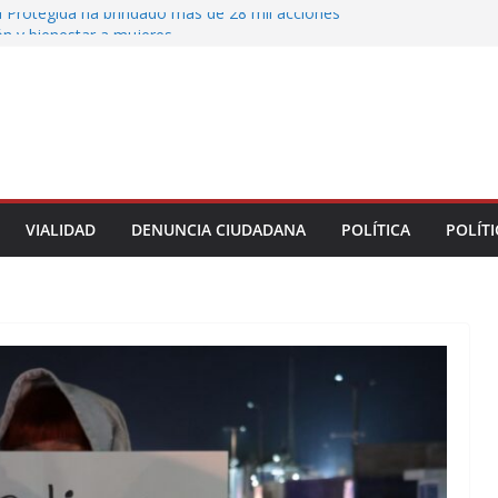
 Protegida ha brindado más de 28 mil acciones
ón y bienestar a mujeres
 municipales recorren la colonia Lomas de Casa
 seguimiento a gestiones ciudadanas en territorio
n el bulevar Xalapa-Banderilla deja daños
cular sobre la carretera Xalapa-Veracruz
oatzacoalqueños que el Festival del Mar acerque
gratuitas a las familias
VIALIDAD
DENUNCIA CIUDADANA
POLÍTICA
POLÍTI