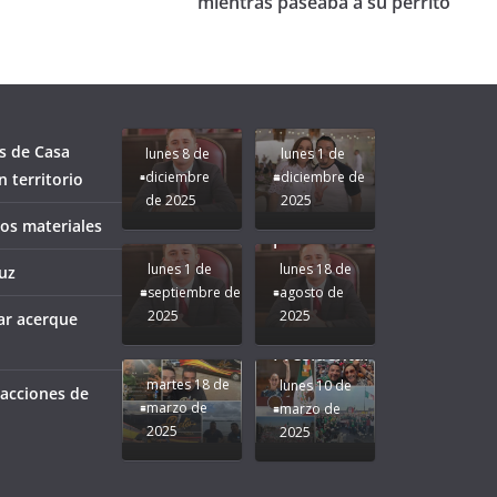
mientras paseaba a su perrito
Unamos
fuerzas
Regreso a
para que
Clases con
le vaya
Gobernadora
Apoyo y
Pongamos
bien a
Rocío Nahle:
Compromiso:
a Veracruz
Veracruz.
un año
Seguimos la
de moda;
Ruta que
San
s de Casa
lunes 8 de
lunes 1 de
Marca
Andrés
diciembre
diciembre de
 territorio
Nuestra
Tuxtla
de 2025
2025
Gobernadora
estará
ños materiales
Rocío Nahle.
presente.
lunes 1 de
lunes 18 de
uz
septiembre de
agosto de
2025
2025
ar acerque
¡Mucha
Difamación
Presidenta!
martes 18 de
lunes 10 de
 acciones de
marzo de
marzo de
2025
2025