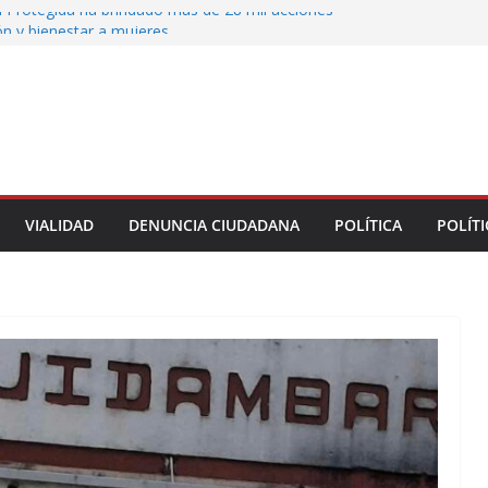
 Protegida ha brindado más de 28 mil acciones
ón y bienestar a mujeres
 municipales recorren la colonia Lomas de Casa
 seguimiento a gestiones ciudadanas en territorio
n el bulevar Xalapa-Banderilla deja daños
cular sobre la carretera Xalapa-Veracruz
oatzacoalqueños que el Festival del Mar acerque
gratuitas a las familias
VIALIDAD
DENUNCIA CIUDADANA
POLÍTICA
POLÍTI