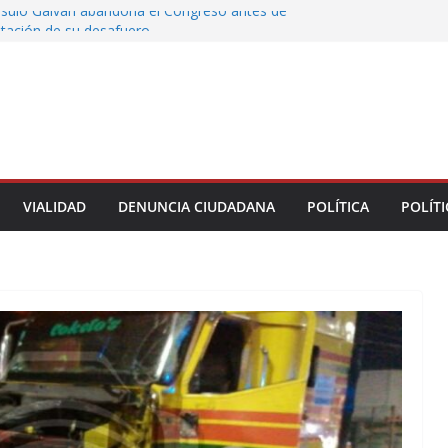
rsulo Galván abandona el Congreso antes de
votación de su desafuero
greso Declaraciones de Procedencia en contra
cipes
alcalde de Úrsulo Galván
 la Marquesa hubo retiro de árboles por
iesgos; no es tala ilegal
Municipal de Veracruz cerca de 100 credenciales
dad
VIALIDAD
DENUNCIA CIUDADANA
POLÍTICA
POLÍTI