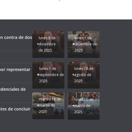
fuerzas
Regreso a
para que
Clases con
le vaya
Gobernadora
Apoyo y
Pongamos
bien a
Rocío Nahle:
Compromiso:
a Veracruz
Veracruz.
un año
Seguimos la
de moda;
Ruta que
San
n contra de dos
lunes 8 de
lunes 1 de
Marca
Andrés
diciembre
diciembre de
Nuestra
Tuxtla
de 2025
2025
Gobernadora
estará
Rocío Nahle.
presente.
lunes 1 de
lunes 18 de
por representar
septiembre de
agosto de
2025
2025
¡Mucha
edenciales de
Difamación
Presidenta!
martes 18 de
lunes 10 de
marzo de
marzo de
tes de concluir
2025
2025