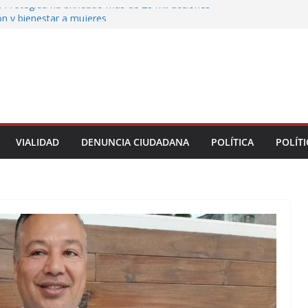
 Protegida ha brindado más de 28 mil acciones
ón y bienestar a mujeres
 municipales recorren la colonia Lomas de Casa
 seguimiento a gestiones ciudadanas en territorio
n el bulevar Xalapa-Banderilla deja daños
cular sobre la carretera Xalapa-Veracruz
oatzacoalqueños que el Festival del Mar acerque
gratuitas a las familias
VIALIDAD
DENUNCIA CIUDADANA
POLÍTICA
POLÍTI