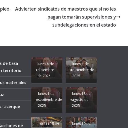
pleo,
Advierten sindicatos de maestros que si no les
pagan tomarán supervisiones y
subdelegaciones en el estado
Unamos
fuerzas
Regreso a
para que
Clases con
le vaya
Gobernadora
Apoyo y
Pongamos
bien a
Rocío Nahle:
Compromiso:
a Veracruz
Veracruz.
un año
Seguimos la
de moda;
Ruta que
San
s de Casa
lunes 8 de
lunes 1 de
Marca
Andrés
diciembre
diciembre de
 territorio
Nuestra
Tuxtla
de 2025
2025
Gobernadora
estará
ños materiales
Rocío Nahle.
presente.
lunes 1 de
lunes 18 de
uz
septiembre de
agosto de
2025
2025
ar acerque
¡Mucha
Difamación
Presidenta!
martes 18 de
lunes 10 de
 acciones de