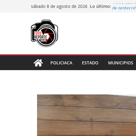
Saltar
Lo último:
Veracruzana
sábado 8 de agosto de 2026
al
de protecci
Autoridades
contenido
Blanca; dan
Accidente e
materiales
Choque vehi
Agradecen c
actividades 
POLICIACA
ESTADO
MUNICIPIOS