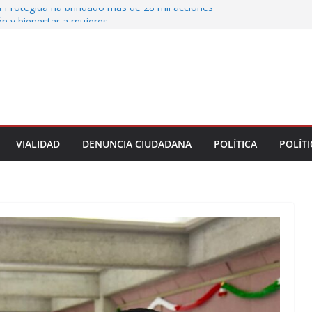
 Protegida ha brindado más de 28 mil acciones
ón y bienestar a mujeres
 municipales recorren la colonia Lomas de Casa
 seguimiento a gestiones ciudadanas en territorio
n el bulevar Xalapa-Banderilla deja daños
cular sobre la carretera Xalapa-Veracruz
oatzacoalqueños que el Festival del Mar acerque
gratuitas a las familias
VIALIDAD
DENUNCIA CIUDADANA
POLÍTICA
POLÍTI