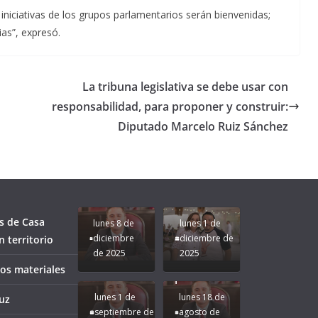
 iniciativas de los grupos parlamentarios serán bienvenidas;
ias”, expresó.
La tribuna legislativa se debe usar con
responsabilidad, para proponer y construir:
Diputado Marcelo Ruiz Sánchez
Unamos
fuerzas
Regreso a
para que
Clases con
le vaya
Gobernadora
Apoyo y
Pongamos
bien a
Rocío Nahle:
Compromiso:
a Veracruz
Veracruz.
un año
Seguimos la
de moda;
Ruta que
San
s de Casa
lunes 8 de
lunes 1 de
Marca
Andrés
diciembre
diciembre de
 territorio
Nuestra
Tuxtla
de 2025
2025
Gobernadora
estará
ños materiales
Rocío Nahle.
presente.
lunes 1 de
lunes 18 de
uz
septiembre de
agosto de