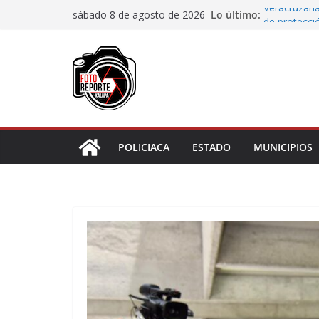
Saltar
Lo último:
Veracruzana
sábado 8 de agosto de 2026
al
de protecci
Autoridades
contenido
Blanca; dan
Accidente e
materiales
Choque vehi
Agradecen c
actividades 
POLICIACA
ESTADO
MUNICIPIOS