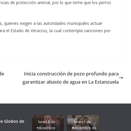
tancias de protección animal, por lo que teme que los perros
s, quienes exigen a las autoridades municipales actuar
ra el Estado de Veracruz, la cual contempla sanciones por
de
Inicia construcción de pozo profundo para
garantizar abasto de agua en La Estanzuela
Unamos
fuerzas
Regreso a
para que
Clases con
le vaya
Gobernadora
Apoyo y
Pongamos
bien a
Rocío Nahle:
Compromiso:
a Veracruz
Veracruz.
un año
Seguimos la
de moda;
Ruta que
San
 de Globos de
lunes 8 de
lunes 1 de
Marca
Andrés
diciembre
diciembre de