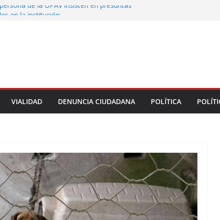
persona de la UPAV insisten en presuntas
des en la institución
uxtla alista su Festival Internacional de Globos
liza restitución provisional de inmueble a víctima
nmobiliario” en Xalapa
o de Xalapa acerca servicios de salud a los
munitarios
ntamiento de Veracruz la cultura de la prevención
del municipio
VIALIDAD
DENUNCIA CIUDADANA
POLÍTICA
POLÍTI