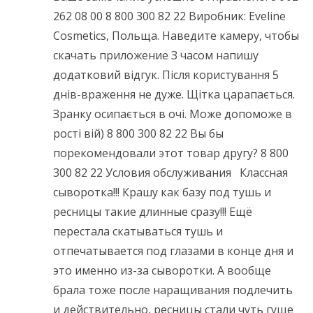
262 08 00 8 800 300 82 22 Виробник: Eveline
Cosmetics, Польща. Наведите камеру, чтобы
скачать приложение З часом напишу
додатковий відгук. Після користування 5
днів-враження не дуже. Щітка царапається.
Зранку осипається в очі. Може допоможе в
рості вій) 8 800 300 82 22 Вы бы
порекомендовали этот товар другу? 8 800
300 82 22 Условия обслуживания Классная
сыворотка!!! Крашу как базу под тушь и
ресницы такие длинные сразу!!! Ещё
перестала скатываться тушь и
отпечатывается под глазами в конце дня и
это именно из-за сыворотки. А вообще
брала тоже после наращивания подлечить
и действительно, ресницы стали чуть гуще