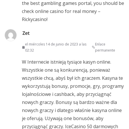
the best gambling games portal, you should be
check online casino for real money –
Rickycasino!
Zet
el miércoles 14 de junio de 2023 a las
Enlace
02:32
permanente
W Internecie istnieją tysiące kasyn online.
Wszystkie one są konkurencją, ponieważ
wszystkie chcą, abyś był ich graczem. Kasyna te
wykorzystują bonusy, promocje, gry, programy
lojalnościowe i cashback, aby przyciągnąć
nowych graczy. Bonusy są bardzo ważne dla
nowych graczy i dlatego właśnie kasyna online
je oferują. Używają one bonusów, aby
przyciągnąć graczy. IceCasino 50 darmowych