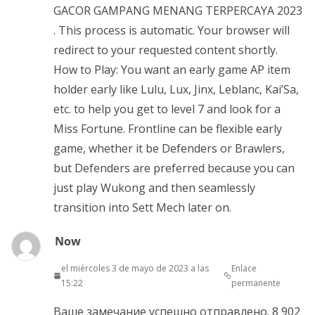
GACOR GAMPANG MENANG TERPERCAYA 2023
. This process is automatic. Your browser will
redirect to your requested content shortly.
How to Play: You want an early game AP item
holder early like Lulu, Lux, Jinx, Leblanc, Kai’Sa,
etc. to help you get to level 7 and look for a
Miss Fortune. Frontline can be flexible early
game, whether it be Defenders or Brawlers,
but Defenders are preferred because you can
just play Wukong and then seamlessly
transition into Sett Mech later on.
Now
el miércoles 3 de mayo de 2023 a las
Enlace
15:22
permanente
Ваше замечание успешно отправлено. 8 902