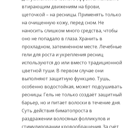
втирающим движениям на брови,
щеточкой – на ресницы. Применять только
на очищенную кожу, перед сном. Не
наносить слишком много средства, чтобы
оно не попадало в глаза. Хранить в
прохладном, затемнённом месте. Лечебные
гели для роста и укрепления ресниц
используются до или вместо традиционной
цветной туши. В первом случае они
выполняют защитную функцию. Тушь,
особенно водостойкая, может подсушивать
ресницы. Гель не только создаёт защитный
барьер, но и питает волоски в течение дня.
Суть действия биматопроста в
раздражении волосяных фолликулов и
стимулировании кровообращения. За счёт