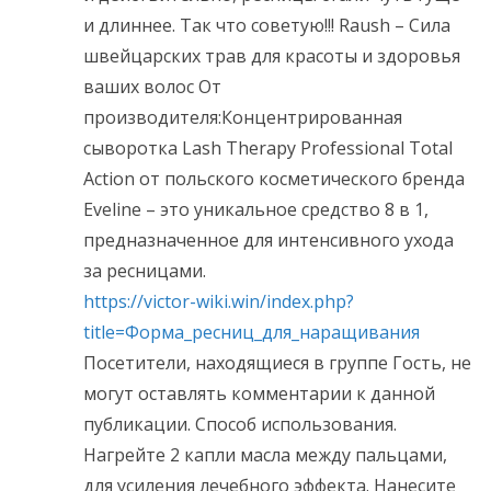
и длиннее. Так что советую!!! Raush – Сила
швейцарских трав для красоты и здоровья
ваших волос От
производителя:Концентрированная
сыворотка Lash Therapy Professional Total
Action от польского косметического бренда
Eveline – это уникальное средство 8 в 1,
предназначенное для интенсивного ухода
за ресницами.
https://victor-wiki.win/index.php?
title=Форма_ресниц_для_наращивания
Посетители, находящиеся в группе Гость, не
могут оставлять комментарии к данной
публикации. Способ использования.
Нагрейте 2 капли масла между пальцами,
для усиления лечебного эффекта. Нанесите