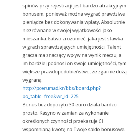
spinów przy rejestracji jest bardzo atrakcyjnym
bonusem, ponieważ można wygrać prawdziwe
pieniądze bez dokonywania wpłaty. Absolutnie
niezrównane w swojej wyjątkowości jako
mieszanka. Łatwo zrozumieć, jaka jest stawka
w grach sprawdzających umiejętności. Talent
gracza ma znaczący wpływ na wynik meczu, a
im bardziej podnosi on swoje umiejętności, tym
większe prawdopodobieństwo, że zgarnie dużą
wygraną.
http://pcerumad.kr/bbs/board.php?
bo_table=free&wr_id=225
Bonus bez depozytu 30 euro działa bardzo
prosto. Kasyno w zamian za wykonanie
określonych czynności przekazuje Ci
wspomnianą kwotę na Twoje saldo bonusowe.