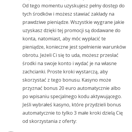
Od tego momentu uzyskujesz pełny dostęp do
tych środków i możesz stawiać zakłady na
prawdziwe pieniądze. Wszystkie wygrane jakie
uzyskasz dzięki tej promocji są dodawane do
konta, natomiast, aby móc wypłacić te
pieniądze, konieczne jest spełnienie warunków
obrotu. Jeżeli Ci się to uda, możesz przesłać
środki na swoje konto i wydać je na własne
zachcianki. Proste kroki wystarczą, aby
skorzystać z tego bonusu. Kasyno może
przyznać bonus 20 euro automatycznie albo
po wpisaniu specjalnego kodu aktywującego.
Jeśli wybrałeś kasyno, które przydzieli bonus
automatycznie to tylko 3 małe kroki dzielą Cię
od skorzystania z oferty: