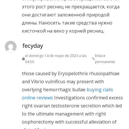
этого рост ресниц не прекращается, когда
они достигают заложенной природой
длины. Наносить такие средства нужно
кисточкой на веко у корней ресниц.
fecyday
el domingo 14 de mayo de 2023 a las
Enlace
04:50
permanente
those caused by Erysipelothrix rhusiopathiae
and Vibrio vulnificus may present with
overlying hemorrhagic bullae
buying cialis
online reviews
Investigations confirmed excess
right ovarian testosterone secretion which led
to the ultimate management with right
oophorectomy with successful alleviation of