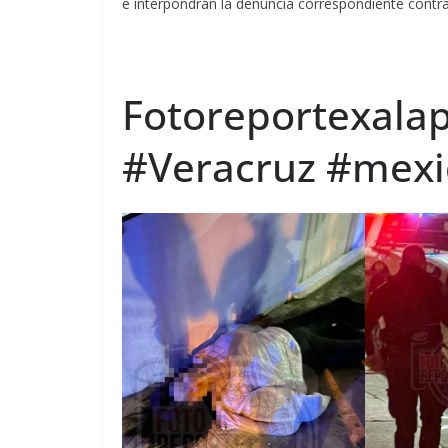
e interpondrán la denuncia correspondiente contra
Fotoreportexalap
#Veracruz #mexic