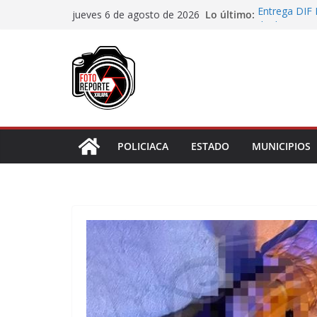
Saltar
Lo último:
Entrega DIF 
jueves 6 de agosto de 2026
al
de discapaci
Accidente en
contenido
Llave
Aprueba Con
de dos muní
Desaforan a 
En Rincón de
representar r
POLICIACA
ESTADO
MUNICIPIOS