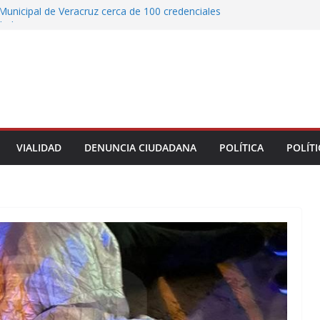
Municipal de Veracruz cerca de 100 credenciales
dad
tre motocicleta y automóvil en Ignacio de la
greso Declaraciones de Procedencia en contra
cipes
alcalde de Úrsulo Galván
 la Marquesa hubo retiro de árboles por
iesgos; no es tala ilegal
VIALIDAD
DENUNCIA CIUDADANA
POLÍTICA
POLÍTI