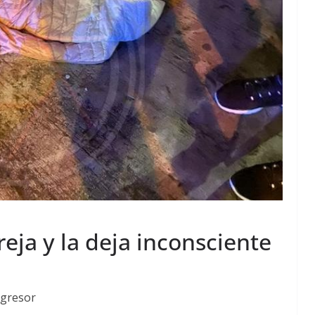
reja y la deja inconsciente
agresor