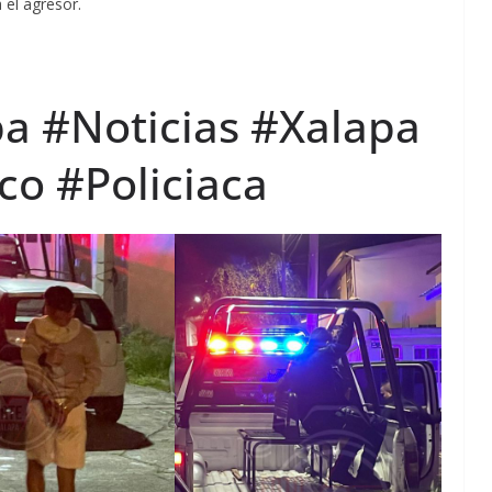
 el agresor.
a #Noticias #Xalapa
o #Policiaca