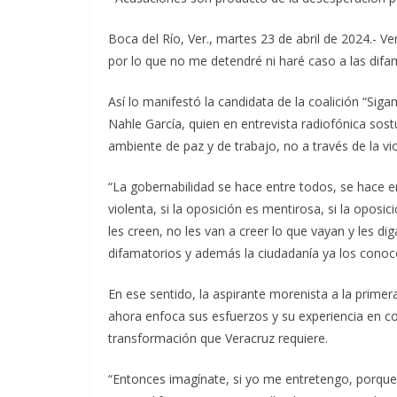
Boca del Río, Ver., martes 23 de abril de 2024.- V
por lo que no me detendré ni haré caso a las dif
Así lo manifestó la candidata de la coalición “Sig
Nahle García, quien en entrevista radiofónica sos
ambiente de paz y de trabajo, no a través de la vi
“La gobernabilidad se hace entre todos, se hace e
violenta, si la oposición es mentirosa, si la oposi
les creen, no les van a creer lo que vayan y les d
difamatorios y además la ciudadanía ya los conoce
En ese sentido, la aspirante morenista a la prime
ahora enfoca sus esfuerzos y su experiencia en co
transformación que Veracruz requiere.
“Entonces imagínate, si yo me entretengo, porque