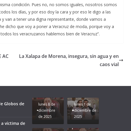
u misma condición. Pues no, no somos iguales, nosotros somos
odos los días, y por eso doy la cara y por eso le digo a las
a y van a tener una digna representante, donde vamos a
yo he dicho que voy a poner a Veracruz de moda, porque voy a
 todos los veracruzanos hablemos bien de Veracruz”.
E AC
La Xalapa de Morena, insegura, sin agua y en
caos vial
Unamos
fuerzas
Regreso a
para que
Clases con
le vaya
Gobernadora
Apoyo y
Pongamos
bien a
Rocío Nahle:
Compromiso:
a Veracruz
Veracruz.
un año
Seguimos la
de moda;
Ruta que
San
 de Globos de
lunes 8 de
lunes 1 de
Marca
Andrés
diciembre
diciembre de
Nuestra
Tuxtla
de 2025
2025
Gobernadora
estará
 a víctima de
Rocío Nahle.
presente.