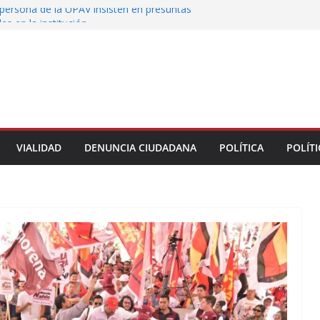
persona de la UPAV insisten en presuntas
des en la institución
uxtla alista su Festival Internacional de Globos
liza restitución provisional de inmueble a víctima
nmobiliario” en Xalapa
o de Xalapa acerca servicios de salud a los
munitarios
ntamiento de Veracruz la cultura de la prevención
del municipio
VIALIDAD
DENUNCIA CIUDADANA
POLÍTICA
POLÍTI