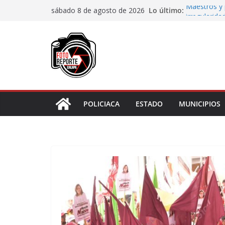
Saltar
Lo último:
Maestros y 
sábado 8 de agosto de 2026
al
irregularida
San Andrés T
contenido
de Papel
Fiscalía rea
de “cártel i
Ayuntamient
Centros Co
Impulsa Ayu
en la niñez 
POLICIACA
ESTADO
MUNICIPIOS