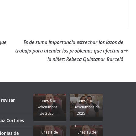
que
Es de suma importancia estrechar los lazos de
trabajo para atender los problemas que afectan a
la niñez: Rebeca Quintanar Barceló
Unamos
fuerzas
Regreso a
para que
Clases con
le vaya
Gobernadora
Apoyo y
Pongamos
bien a
Rocío Nahle:
Compromiso:
a Veracruz
Veracruz.
un año
Seguimos la
de moda;
Ruta que
San
 revisar
lunes 8 de
lunes 1 de
Marca
Andrés
diciembre
diciembre de
Nuestra
Tuxtla
de 2025
2025
Gobernadora
estará
íz Cortines
Rocío Nahle.
presente.
lunes 1 de
lunes 18 de
lonias de