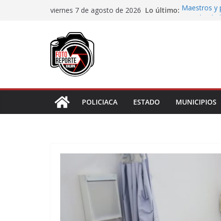
Saltar
Lo último:
Maestros y 
viernes 7 de agosto de 2026
al
irregularidad
San Andrés T
contenido
de Papel
Fiscalía rea
de “cártel i
Ayuntamiento
Centros Com
Impulsa Ayun
en la niñez 
POLICIACA
ESTADO
MUNICIPIOS