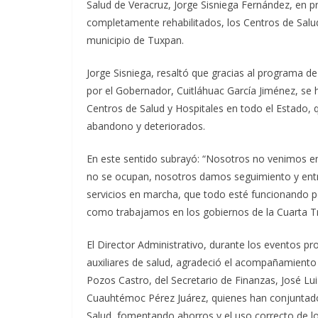
Salud de Veracruz, Jorge Sisniega Fernández, en p
completamente rehabilitados, los Centros de Salud
municipio de Tuxpan.
Jorge Sisniega, resaltó que gracias al programa d
por el Gobernador, Cuitláhuac García Jiménez, se h
Centros de Salud y Hospitales en todo el Estado, 
abandono y deteriorados.
En este sentido subrayó: “Nosotros no venimos e
no se ocupan, nosotros damos seguimiento y ent
servicios en marcha, que todo esté funcionando p
como trabajamos en los gobiernos de la Cuarta T
El Director Administrativo, durante los eventos pr
auxiliares de salud, agradeció el acompañamiento
Pozos Castro, del Secretario de Finanzas, José Luis 
Cuauhtémoc Pérez Juárez, quienes han conjuntado
Salud, fomentando ahorros y el uso correcto de los