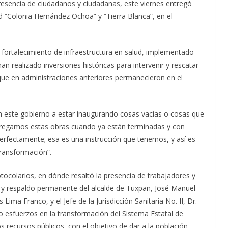
resencia de ciudadanos y ciudadanas, este viernes entregó
 “Colonia Hernández Ochoa” y “Tierra Blanca”, en el
e fortalecimiento de infraestructura en salud, implementado
an realizado inversiones históricas para intervenir y rescatar
que en administraciones anteriores permanecieron en el
n este gobierno a estar inaugurando cosas vacías o cosas que
regamos estas obras cuando ya están terminadas y con
erfectamente; esa es una instrucción que tenemos, y así es
ransformación”.
otocolarios, en dónde resaltó la presencia de trabajadores y
 y respaldo permanente del alcalde de Tuxpan, José Manuel
Lima Franco, y el Jefe de la Jurisdicción Sanitaria No. II, Dr.
 esfuerzos en la transformación del Sistema Estatal de
 recursos públicos, con el objetivo de dar a la población