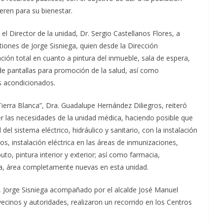
eren para su bienestar.
l Director de la unidad, Dr. Sergio Castellanos Flores, a
tiones de Jorge Sisniega, quien desde la Dirección
ación total en cuanto a pintura del inmueble, sala de espera,
n de pantallas para promoción de la salud, así como
s acondicionados.
Tierra Blanca”, Dra. Guadalupe Hernández Diliegros, reiteró
ver las necesidades de la unidad médica, haciendo posible que
 del sistema eléctrico, hidráulico y sanitario, con la instalación
s, instalación eléctrica en las áreas de inmunizaciones,
o, pintura interior y exterior; así como farmacia,
ía, área completamente nuevas en esta unidad.
, Jorge Sisniega acompañado por el alcalde José Manuel
vecinos y autoridades, realizaron un recorrido en los Centros