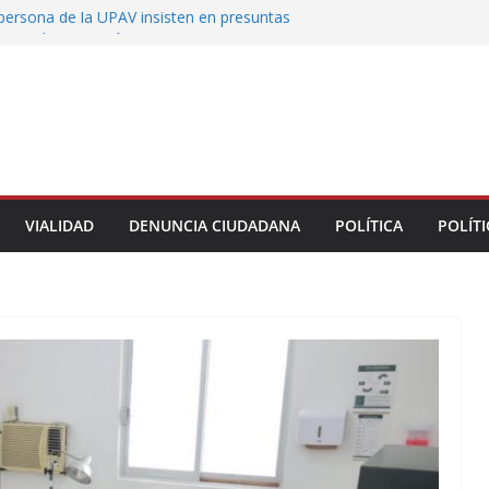
persona de la UPAV insisten en presuntas
es en la institución
uxtla alista su Festival Internacional de Globos
liza restitución provisional de inmueble a víctima
nmobiliario” en Xalapa
 de Xalapa acerca servicios de salud a los
unitarios
tamiento de Veracruz la cultura de la prevención
del municipio
VIALIDAD
DENUNCIA CIUDADANA
POLÍTICA
POLÍTI