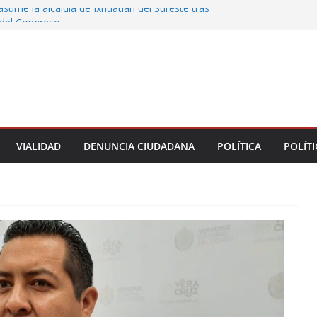
 asume la alcaldía de Ixhuatlán del Sureste tras
 del Congreso
 de Xalapa acerca servicios de salud a los
unitarios
tamiento de Veracruz la cultura de la prevención
del municipio
persona de la UPAV insisten en presuntas
es en la institución
eo y bienestar, prioridad para el Gobierno de
uxtla: Rafa Fararoni
VIALIDAD
DENUNCIA CIUDADANA
POLÍTICA
POLÍTI