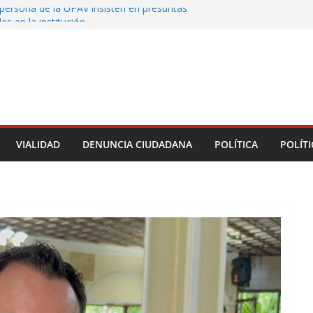
persona de la UPAV insisten en presuntas
des en la institución
uxtla alista su Festival Internacional de Globos
liza restitución provisional de inmueble a víctima
nmobiliario” en Xalapa
o de Xalapa acerca servicios de salud a los
munitarios
ntamiento de Veracruz la cultura de la prevención
del municipio
VIALIDAD
DENUNCIA CIUDADANA
POLÍTICA
POLÍTI