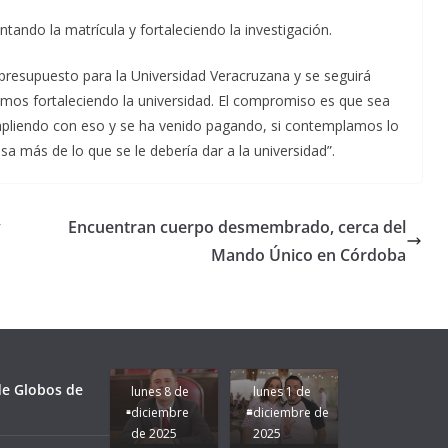
ando la matrícula y fortaleciendo la investigación.
presupuesto para la Universidad Veracruzana y se seguirá
emos fortaleciendo la universidad. El compromiso es que sea
pliendo con eso y se ha venido pagando, si contemplamos lo
 más de lo que se le debería dar a la universidad”.
y
Encuentran cuerpo desmembrado, cerca del
Mando Único en Córdoba
Unamos
fuerzas
Regreso a
para que
Clases con
le vaya
Gobernadora
Apoyo y
Pongamos
bien a
Rocío Nahle:
Compromiso:
a Veracruz
Veracruz.
un año
Seguimos la
de moda;
Ruta que
San
 de Globos de
lunes 8 de
lunes 1 de
Marca
Andrés
diciembre
diciembre de
Nuestra
Tuxtla
de 2025
2025
Gobernadora
estará