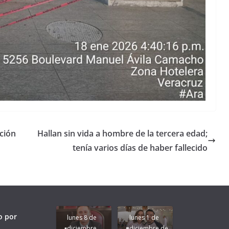
ción
Hallan sin vida a hombre de la tercera edad;
tenía varios días de haber fallecido
Unamos
fuerzas
Regreso a
para que
Clases con
le vaya
Gobernadora
Apoyo y
Pongamos
bien a
Rocío Nahle:
Compromiso:
a Veracruz
Veracruz.
un año
Seguimos la
de moda;
Ruta que
San
o por
lunes 8 de
lunes 1 de
Marca
Andrés
diciembre
diciembre de