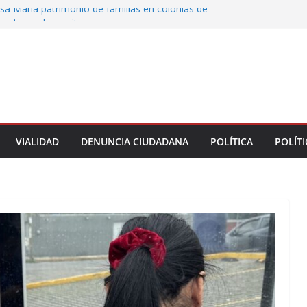
sa María patrimonio de familias en colonias de
 entrega de escrituras
oman el Palacio Municipal de Naolinco por
to de obra y falta de pago
ocan caída de árbol en Acueducto
 protesta en el ISSSTE; padres exigen revisar
e estancia Chiquitines
la UPAV bloquean avenida Xalapa y Ruíz
VIALIDAD
DENUNCIA CIUDADANA
POLÍTICA
POLÍTI