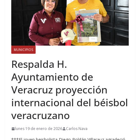
MUNICIPIOS
Respalda H.
Ayuntamiento de
Veracruz proyección
internacional del béisbol
veracruzano
lunes 19 de enero de 2026
Carlos Nava
***El joven beisbolista Diego Roldán Villarauz agradeció